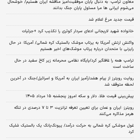
معاون ترامپ: به دنبال پایان موفقیت‌آمیز مناقشه ایران هستیم/ خوشحال
می‌شوم ایرانی ها مرا مسئول پایان جنگ بدانند
قیمت جدید مرغ اعلام شد
خانواده شهید لاریجانی ادعای سردار کوثری را تکذیب کرد +جزئیات
واکنش ارتش آمریکا به پرتاب موشک بالستیک کره شمالی/ آمریکا: در حال
رایزنی با متحدان درباره پرتاب موشک‌های اخیر هستیم
ترامپ همه را غافلگیر کرد/پایگاه نظامی محرمانه زیر کاخ سفید در حال
ساخت است
روایت رویترز از پیام هشدارآمیز ایران به آمریکا و اسرائیل/جنگ در آخرین
لحظه متوقف شد
پیش‌بینی قیمت طلا، دلار و سکه امروز پنجشنبه ۱۵ مرداد ۱۴۰۵
رویترز: ایران و عمان برای تعیین تعرفه ترانزیت ۳ تا ۷ درصدی در تنگه
هرمز مذاکره می‌کنند
غول موشکی کره شمالی به حرکت درآمد/ پیونگ‌یانگ یک بالستیک شلیک
کرد