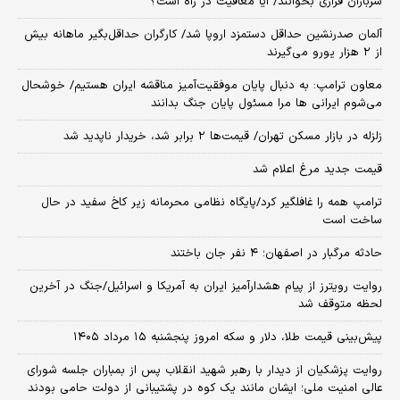
سربازان فراری بخوانند/ آیا معافیت در راه است؟
آلمان صدرنشین حداقل دستمزد اروپا شد/ کارگران حداقل‌بگیر ماهانه بیش
از ۲ هزار یورو می‌گیرند
معاون ترامپ: به دنبال پایان موفقیت‌آمیز مناقشه ایران هستیم/ خوشحال
می‌شوم ایرانی ها مرا مسئول پایان جنگ بدانند
زلزله در بازار مسکن تهران/ قیمت‌ها ۲ برابر شد، خریدار ناپدید شد
قیمت جدید مرغ اعلام شد
ترامپ همه را غافلگیر کرد/پایگاه نظامی محرمانه زیر کاخ سفید در حال
ساخت است
حادثه مرگبار در اصفهان؛ ۴ نفر جان باختند
روایت رویترز از پیام هشدارآمیز ایران به آمریکا و اسرائیل/جنگ در آخرین
لحظه متوقف شد
پیش‌بینی قیمت طلا، دلار و سکه امروز پنجشنبه ۱۵ مرداد ۱۴۰۵
روایت پزشکیان از دیدار با رهبر شهید انقلاب پس از بمباران جلسه شورای
عالی امنیت ملی؛ ایشان مانند یک کوه در پشتیبانی از دولت حامی بودند