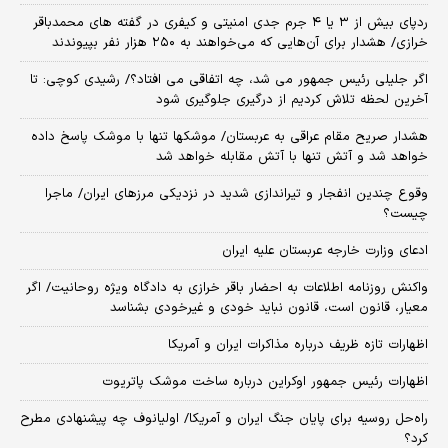
ردپای بیش از ۳ یا ۴ جرم جدی امنیتی و کیفری در گفته های محمدباقر
خرازی/ هشدار برای آن‌هایی که می‌خواهند به ۲۵۰ هزار نفر بپیوندند
اگر جلیلی رئیس جمهور می شد، چه اتفاقی می افتاد؟/ رشیدی کوچی: تا
آخرین لحظه تلاش کردیم از درگیری جلوگیری شود
هشدار صریح مقام عراقی به عربستان/ موشکها تنها با موشک پاسخ داده
خواهد شد و آتش تنها با آتش مقابله خواهد شد
وقوع چندین انفجار و تیراندازی شدید در نزدیکی مرز‌های ایران/ ماجرا
چیست؟
ادعای وزارت خارجه عربستان علیه ایران
واکنش روزنامه اطلاعات به احضار باقر خرازی به دادگاه ویژه روحانیت/ اگر
معیار، قانون است، قانون نباید خودی و غیرخودی بشناسد
اظهارات تازه ظریف درباره مذاکرات ایران و آمریکا
اظهارات رئیس جمهور اوکراین درباره ساخت موشک پاتریوت
راه‌حل روسیه برای پایان جنگ ایران و آمریکا/ اولیانوف چه پیشنهادی مطرح
کرد؟