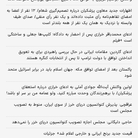
اظهارات جدید معاون پزشکیان درباره تصمیم‌گیری شعام/ ۱۲ نفر از اعضا به
امضای تفاهم‌نامه رأی مثبت داده‌اند و یک نفر رأی منفی/ صدای طیف
وابسته یا نزدیک به همان یک نفر از همه بلندتر است
ادعای محمدباقر خرازی پس از احضار به دادگاه؛ کلیپ‌ها جعلی و ساختگی
است +فیلم
ادعای گاردین: مقامات ایرانی در حال بررسی راهبردی برای به تعویق
انداختن توافق با دولت ترامپ تا پس از انتخابات کنگره هستند
پاکستان بعد از امضای توافق مکه: جهان اسلام باید در برابر اسرائیل متحد
شود
اولین واکنش آیت‌الله جوادی آملی به ادعای خرازی درباره استعفای
پزشکیان/ با برهم‌زنندگان وحدت مبارزه کنید، ولو عمامه من بر سر او باشد!
عراقچی: پذیرش کنوانسیون دریای خرز از سوی ایران، منوط به تصویب
مجلس است
حاجی دلیگانی: مجلس اجازه تصویب کنوانسیون دریای خزر را نمی‌دهد
قیمت جدید برنج ایرانی و خارجی اعلام شد+ جزئیات