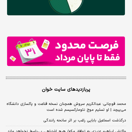
پربازدیدهای سایت خوان
محمد قوچانی: عبدالکریم سروش همچنان نسخه قناعت و پاکسازی دانشگاه
می‌پیچد | او تسلیم موج نئومارکسیسم شده است
درگذشت اسماعیل بابایی راغب بر اثر سانحه رانندگی
واکنش ابراهیم عزیزی به توافق مکه/ هیچ اشتباهی بی‌پاسخ نخواهد ماند