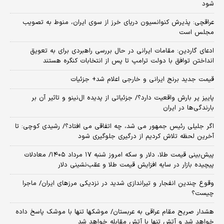
شود
عراقچی: پذیرش کنوانسیون دریای خرز از سوی ایران، منوط به تصویب
مجلس است
ادعای گاردین: مقامات ایرانی در حال بررسی راهبردی برای به تعویق
انداختن توافق با دولت ترامپ تا پس از انتخابات کنگره هستند
قیمت جدید برنج ایرانی و خارجی اعلام شد+ جزئیات
پاییز پر بارش واقعیت دارد؟/ جزئیاتی از پدیده ال‌نینو و تاثیر آن بر
بارندگی‌ها در ایران
اگر جلیلی رئیس جمهور می شد، چه اتفاقی می افتاد؟/ رشیدی کوچی: تا
آخرین لحظه تلاش کردیم از درگیری جلوگیری شود
پیش‌بینی قیمت طلا، دلار و سکه امروز شنبه ۱۷ مرداد ۱۴۰۵/ معادلات
پیچیده بازار در سایه افزایش قیمت طلا و عقب‌نشینی دلار
وقوع چندین انفجار و تیراندازی شدید در نزدیکی مرز‌های ایران/ ماجرا
چیست؟
هشدار صریح مقام عراقی به عربستان/ موشکها تنها با موشک پاسخ داده
خواهد شد و آتش تنها با آتش مقابله خواهد شد