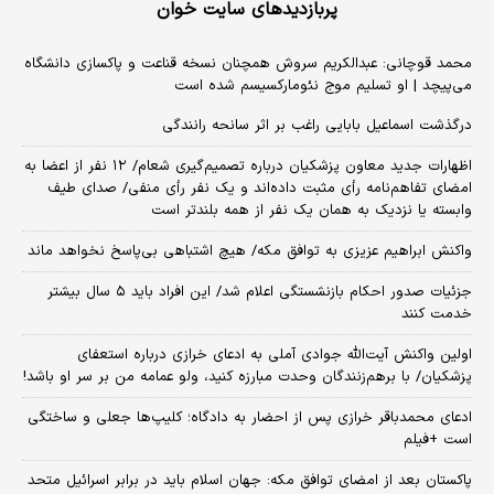
پربازدیدهای سایت خوان
محمد قوچانی: عبدالکریم سروش همچنان نسخه قناعت و پاکسازی دانشگاه
می‌پیچد | او تسلیم موج نئومارکسیسم شده است
درگذشت اسماعیل بابایی راغب بر اثر سانحه رانندگی
اظهارات جدید معاون پزشکیان درباره تصمیم‌گیری شعام/ ۱۲ نفر از اعضا به
امضای تفاهم‌نامه رأی مثبت داده‌اند و یک نفر رأی منفی/ صدای طیف
وابسته یا نزدیک به همان یک نفر از همه بلندتر است
واکنش ابراهیم عزیزی به توافق مکه/ هیچ اشتباهی بی‌پاسخ نخواهد ماند
جزئیات صدور احکام بازنشستگی اعلام شد/ این افراد باید ۵ سال بیشتر
خدمت کنند
اولین واکنش آیت‌الله جوادی آملی به ادعای خرازی درباره استعفای
پزشکیان/ با برهم‌زنندگان وحدت مبارزه کنید، ولو عمامه من بر سر او باشد!
ادعای محمدباقر خرازی پس از احضار به دادگاه؛ کلیپ‌ها جعلی و ساختگی
است +فیلم
پاکستان بعد از امضای توافق مکه: جهان اسلام باید در برابر اسرائیل متحد