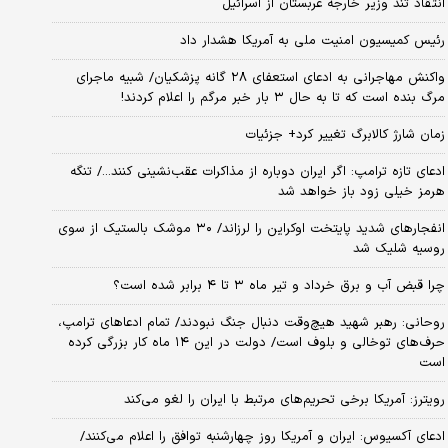
انتقاد تند وزیر خارجه عربستان از اسرائیل
رئیس کمیسیون امنیت ملی به آمریکا هشدار داد
واکنش مهاجرانی به ادعای استعفای ۲۸ گانه پزشکیان/ شبیه ماجرای
مرگ بنده است که تا به حال ۳ بار خبر مرگم را اعلام کردند!
زمان شارژ کالابرگ تغییر کرد+ جزئیات
ادعای تازه ترامپ: اگر ایران دوباره از مذاکرات عقب‌نشینی کنند.../ تنگه
هرمز خیلی زود باز خواهد شد
انفجارهای شدید پایتخت اوکراین را لرزاند/ ۳۰ موشک بالستیک از سوی
روسیه شلیک شد
چرا قبض آب و برق خرداد و تیر ماه ۳ تا ۴ برابر شده است؟
روحانی: رهبر شهید هیچ‌وقت دنبال جنگ نبودند/ تمام ادعاهای ترامپ،
حرف‌های توخالی و بلوف است/ دولت در این ۱۴ ماه کار بزرگی کرده
است
رویترز: آمریکا برخی تحریم‌های مرتبط با ایران را لغو می‌کند
ادعای آکسیوس: ایران و آمریکا روز چهارشنبه توافق را اعلام می‌کنند/