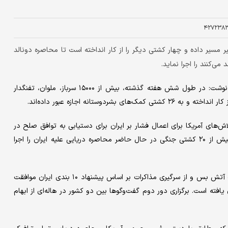
۴۲۷۲۳۸
تاکنون ۱۰۰ کشتی تجاری را تغییر مسیر داده و چهار کشتی دیگر را از کار انداخته است تا محاصره دونالد
می‌کنند را اجرا نماید.
فرماندهی مرکزی ایالات متحده (سنتکام) در شبکه اجتماعی ایکس نوشت: در طول شش هفته گذشته، بیش از ۱۵۰۰۰ سرباز، ملوان، تفنگدار
اش‌های آمریکا برای اعمال فشار بر ایران برای دستیابی به توافق صلح در
بحبوحه جنگ جاری واشنگتن و رژیم صهیونیستی علیه تهران است. بیش از ۲۰ کشتی جنگی در حال حاضر محاصره دریایی علیه ایران را اجرا
ایران و آمریکا پس از ۴۰ روز جنگ با میانجی‌گری پاکستان بر سر یک آتش بس و از سرگیری مذاکرات بر اساس پیشنهاد ۱۰ بندی ایران موافقت
ته است. برگزاری دور دوم گفت‌وگوها بین دو کشور در هاله‌ای از ابهام