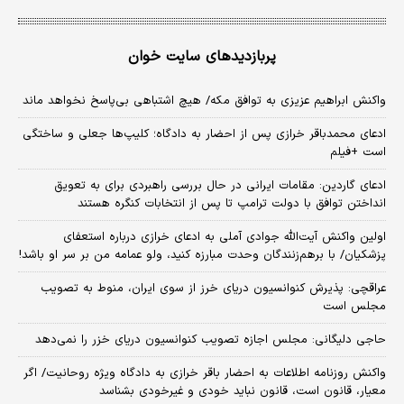
پربازدیدهای سایت خوان
واکنش ابراهیم عزیزی به توافق مکه/ هیچ اشتباهی بی‌پاسخ نخواهد ماند
ادعای محمدباقر خرازی پس از احضار به دادگاه؛ کلیپ‌ها جعلی و ساختگی
است +فیلم
ادعای گاردین: مقامات ایرانی در حال بررسی راهبردی برای به تعویق
انداختن توافق با دولت ترامپ تا پس از انتخابات کنگره هستند
اولین واکنش آیت‌الله جوادی آملی به ادعای خرازی درباره استعفای
پزشکیان/ با برهم‌زنندگان وحدت مبارزه کنید، ولو عمامه من بر سر او باشد!
عراقچی: پذیرش کنوانسیون دریای خرز از سوی ایران، منوط به تصویب
مجلس است
حاجی دلیگانی: مجلس اجازه تصویب کنوانسیون دریای خزر را نمی‌دهد
واکنش روزنامه اطلاعات به احضار باقر خرازی به دادگاه ویژه روحانیت/ اگر
معیار، قانون است، قانون نباید خودی و غیرخودی بشناسد