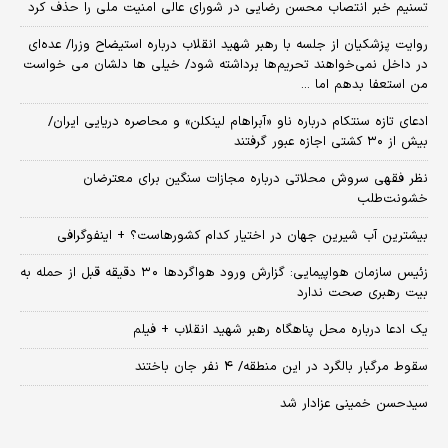
تسنیم خبر انتصاب محسن رضایی در شورای عالی امنیت ملی را حذف کرد
روایت پزشکیان از جلسه با رهبر شهید انقلاب درباره استیضاح وزرا/ عده‌ای
در داخل نمی‌خواهند تحریم‌ها برداشته شود/ خیلی ها دلشان می خواست
من استعفا بدهم اما ...
ادعای تازه سنتکام درباره ناو «آبراهام لینکلن» و محاصره دریایی ایران/
بیش از ۳۰ کشتی اجازه عبور گرفتند
نظر فقهی سروش محلاتی درباره مجازات سنگین برای معترضان
خشونت‌طلب
بیشترین آب شیرین جهان در اختیار کدام کشورهاست؟ + اینفوگرافی
زئیس سازمان هواپیمایی: گزارش ورود هواگردها ٣٠ دقیقه قبل از حمله به
بیت رهبری صحت ندارد
یک ادعا درباره محل پناهگاه‌ رهبر شهید انقلاب + فیلم
سقوط مرگبار بالگرد در این منطقه/ ۴ نفر جان باختند
سیدحسن خمینی عزادار شد