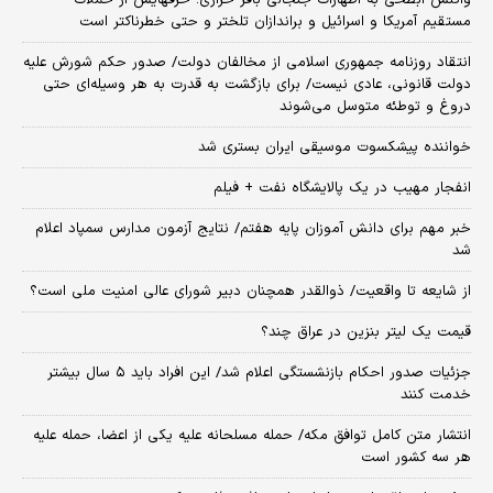
واکنش ابطحی به اظهارات جنجالی باقر خرازی؛ حرفهایش از حملات
مستقیم آمریکا و اسرائیل و براندازان تلختر و حتی خطرناکتر است
انتقاد روزنامه جمهوری اسلامی از مخالفان دولت/ صدور حکم شورش علیه
دولت قانونی، عادی نیست/ برای بازگشت به قدرت به هر وسیله‌ای حتی
دروغ و توطئه متوسل می‌شوند
خواننده پیشکسوت موسیقی ایران بستری شد
انفجار مهیب در یک پالایشگاه نفت + فیلم
خبر مهم برای دانش آموزان پایه هفتم/ نتایج آزمون مدارس سمپاد اعلام
شد
از شایعه تا واقعیت/ ذوالقدر همچنان دبیر شورای ‌عالی امنیت ملی است؟
قیمت یک لیتر بنزین در عراق چند؟
جزئیات صدور احکام بازنشستگی اعلام شد/ این افراد باید ۵ سال بیشتر
خدمت کنند
انتشار متن کامل توافق مکه/ حمله مسلحانه علیه یکی از اعضا، حمله علیه
هر سه کشور است