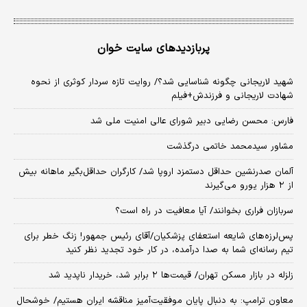
پربازدیدهای سایت خوان
شهید لاریجانی چگونه شناسایی شد؟/ روایت تازه سردار کوثری از نحوه
شهادت لاریجانی و فرزندش+فیلم
فارس: محسن رضایی دبیر شورای عالی امنیت ملی شد
مشاور سیدمحمد خاتمی درگذشت
آلمان صدرنشین حداقل دستمزد اروپا شد/ کارگران حداقل‌بگیر ماهانه بیش
از ۲ هزار یورو می‌گیرند
سربازان فراری بخوانند/ آیا معافیت در راه است؟
پس‌لرزه‌های شایعه استعفای پزشکیان/آقای رئیس جمهور! زنگ خطر برای
تیم رسانه‌ای شما به صدا درآمده، در کار خود تجدید نظر کنید
زلزله در بازار مسکن تهران/ قیمت‌ها ۲ برابر شد، خریدار ناپدید شد
معاون ترامپ: به دنبال پایان موفقیت‌آمیز مناقشه ایران هستیم/ خوشحال