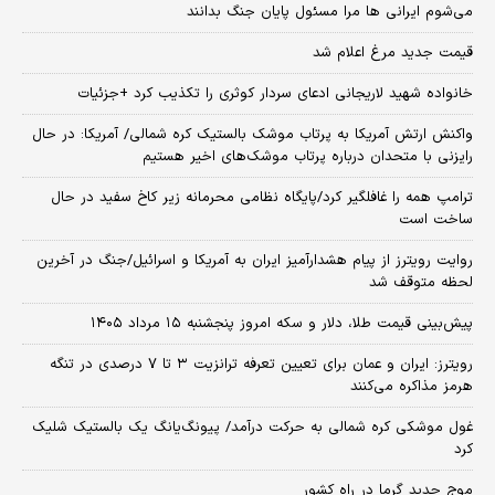
می‌شوم ایرانی ها مرا مسئول پایان جنگ بدانند
قیمت جدید مرغ اعلام شد
خانواده شهید لاریجانی ادعای سردار کوثری را تکذیب کرد +جزئیات
واکنش ارتش آمریکا به پرتاب موشک بالستیک کره شمالی/ آمریکا: در حال
رایزنی با متحدان درباره پرتاب موشک‌های اخیر هستیم
ترامپ همه را غافلگیر کرد/پایگاه نظامی محرمانه زیر کاخ سفید در حال
ساخت است
روایت رویترز از پیام هشدارآمیز ایران به آمریکا و اسرائیل/جنگ در آخرین
لحظه متوقف شد
پیش‌بینی قیمت طلا، دلار و سکه امروز پنجشنبه ۱۵ مرداد ۱۴۰۵
رویترز: ایران و عمان برای تعیین تعرفه ترانزیت ۳ تا ۷ درصدی در تنگه
هرمز مذاکره می‌کنند
غول موشکی کره شمالی به حرکت درآمد/ پیونگ‌یانگ یک بالستیک شلیک
کرد
موج جدید گرما در راه کشور