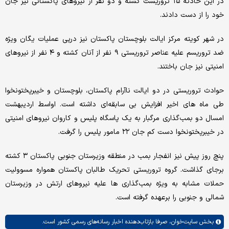
در این حادثه ۱۵ تروریست کشته و دو نفر از نیروهای پاکستانی نیز جان
خود را از دست دادند.
در شهر ‌کویته مرکز ایالت بلوچستان پاکستان نیز درپی عملیات یگان ویژه
ضد تروریسم علیه عناصر تروریستی ۹ نفر از آنان کشته و ۴ نفر از نیروهای
امنیتی نیز جان باختند.
حوادث تروریستی در دو ایالت ناآرام پاکستان، بلوچستان و خیبرپختونخوا
طی ماه های اخیر افزایش بی سابقه‌ای داشته است. اواسط اردیبهشت
امسال دو بمب‌گذاری مرگبار به یک پاسگاه پلیس و کاروان نیروهای امنیتی
در خیبرپختونخوا دست کم جان ۲۲ مامور پلیس را گرفت.
پنچ روز پیش نیز انفجار بمب در منطقه وزیرستان جنوبی پاکستان ۳ کشته
برجای گذاشت. گروه تروریستی تحریک طالبان پاکستان همواره مسوولیت
حملات مشابه به ویژه بمب‌گذاری ها علیه نیروهای ارتش در وزیرستان
شمالی و جنوبی را برعهده گرفته است.
بخش
سایت‌خوان،
صرفا بازتاب‌دهنده اخبار رسانه‌های رسمی کشور است.