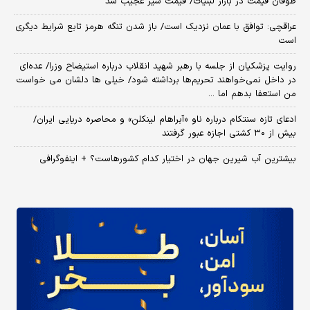
طوفان قیمت در بازار لبنیات/ قیمت شیر عجیب شد
عراقچی: توافق با عمان نزدیک است/ باز شدن تنگه هرمز تابع شرایط دیگری
است
روایت پزشکیان از جلسه با رهبر شهید انقلاب درباره استیضاح وزرا/ عده‌ای
در داخل نمی‌خواهند تحریم‌ها برداشته شود/ خیلی ها دلشان می خواست
من استعفا بدهم اما ...
ادعای تازه سنتکام درباره ناو «آبراهام لینکلن» و محاصره دریایی ایران/
بیش از ۳۰ کشتی اجازه عبور گرفتند
بیشترین آب شیرین جهان در اختیار کدام کشورهاست؟ + اینفوگرافی