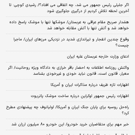
اگر جلیلی رئیس جمهور می شد، چه اتفاقی می افتاد؟/ رشیدی کوچی: تا
آخرین لحظه تلاش کردیم از درگیری جلوگیری شود
هشدار صریح مقام عراقی به عربستان/ موشکها تنها با موشک پاسخ داده
خواهد شد و آتش تنها با آتش مقابله خواهد شد
وقوع چندین انفجار و تیراندازی شدید در نزدیکی مرز‌های ایران/ ماجرا
چیست؟
ادعای وزارت خارجه عربستان علیه ایران
واکنش روزنامه اطلاعات به احضار باقر خرازی به دادگاه ویژه روحانیت/ اگر
معیار، قانون است، قانون نباید خودی و غیرخودی بشناسد
اظهارات تازه ظریف درباره مذاکرات ایران و آمریکا
اظهارات رئیس جمهور اوکراین درباره ساخت موشک پاتریوت
راه‌حل روسیه برای پایان جنگ ایران و آمریکا/ اولیانوف چه پیشنهادی مطرح
کرد؟
خبر مهم برای متقاضیان خرید خودرو/ این خودرو ۸۰ میلیون ارزان شد