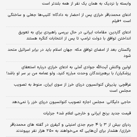
وابسته یا نزدیک به همان یک نفر از همه بلندتر است
ادعای محمدباقر خرازی پس از احضار به دادگاه؛ کلیپ‌ها جعلی و ساختگی
است +فیلم
ادعای گاردین: مقامات ایرانی در حال بررسی راهبردی برای به تعویق
انداختن توافق با دولت ترامپ تا پس از انتخابات کنگره هستند
پاکستان بعد از امضای توافق مکه: جهان اسلام باید در برابر اسرائیل متحد
شود
اولین واکنش آیت‌الله جوادی آملی به ادعای خرازی درباره استعفای
پزشکیان/ با برهم‌زنندگان وحدت مبارزه کنید، ولو عمامه من بر سر او باشد!
عراقچی: پذیرش کنوانسیون دریای خرز از سوی ایران، منوط به تصویب
مجلس است
حاجی دلیگانی: مجلس اجازه تصویب کنوانسیون دریای خزر را نمی‌دهد
قیمت جدید برنج ایرانی و خارجی اعلام شد+ جزئیات
ردپای بیش از ۳ یا ۴ جرم جدی امنیتی و کیفری در گفته های محمدباقر
خرازی/ هشدار برای آن‌هایی که می‌خواهند به ۲۵۰ هزار نفر بپیوندند