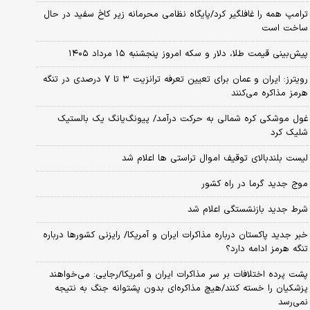
ترامپ همه را غافلگیر کرد/پایگاه نظامی محرمانه زیر کاخ سفید در حال
ساخت است
پیش‌بینی قیمت طلا، دلار و سکه امروز پنجشنبه ۱۵ مرداد ۱۴۰۵
رویترز: ایران و عمان برای تعیین تعرفه ترانزیت ۳ تا ۷ درصدی در تنگه
هرمز مذاکره می‌کنند
غول موشکی کره شمالی به حرکت درآمد/ پیونگ‌یانگ یک بالستیک
شلیک کرد
لیست بلندبالای توقیف اموال تراستی ها اعلام شد
موج جدید گرما در راه کشور
شرط جدید بازنشستگی اعلام شد
خبر جدید پاکستان درباره مذاکرات ایران و آمریکا/ رایزنی کشورها درباره
تنگه هرمز ادامه دارد؟
پشت پرده اختلافات بر سر مذاکرات ایران و آمریکا/رجایی: می‌خواهند
پزشکیان را خسته کنند/هیچ مذاکره‌ای بدون پشتوانه جنگ به نتیجه
نمی‌رسد