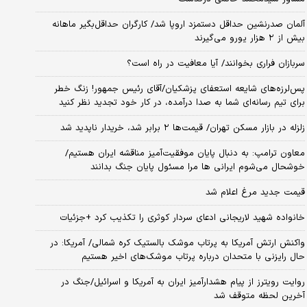
آلمان صدرنشین حداقل دستمزد اروپا شد/ کارگران حداقل‌بگیر ماهانه
بیش از ۲ هزار یورو می‌گیرند
سربازان فراری بخوانند/ آیا معافیت در راه است؟
پس‌لرزه‌های شایعه استعفای پزشکیان/آقای رئیس جمهور! زنگ خطر
برای تیم رسانه‌ای شما به صدا درآمده، در کار خود تجدید نظر کنید
زلزله در بازار مسکن تهران/ قیمت‌ها ۲ برابر شد، خریدار ناپدید شد
معاون ترامپ: به دنبال پایان موفقیت‌آمیز مناقشه ایران هستیم/
خوشحال می‌شوم ایرانی ها مرا مسئول پایان جنگ بدانند
قیمت جدید مرغ اعلام شد
خانواده شهید لاریجانی ادعای سردار کوثری را تکذیب کرد +جزئیات
واکنش ارتش آمریکا به پرتاب موشک بالستیک کره شمالی/ آمریکا: در
حال رایزنی با متحدان درباره پرتاب موشک‌های اخیر هستیم
روایت رویترز از پیام هشدارآمیز ایران به آمریکا و اسرائیل/جنگ در
آخرین لحظه متوقف شد