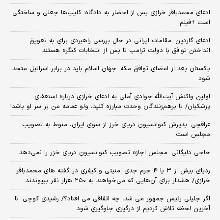
ادعای محمدباقر خرازی پس از احضار به دادگاه؛ کلیپ‌ها جعلی و ساختگی
است +فیلم
ادعای گاردین: مقامات ایرانی در حال بررسی راهبردی برای به تعویق
انداختن توافق با دولت ترامپ تا پس از انتخابات کنگره هستند
پاکستان بعد از امضای توافق مکه: جهان اسلام باید در برابر اسرائیل متحد
شود
اولین واکنش آیت‌الله جوادی آملی به ادعای خرازی درباره استعفای
پزشکیان/ با برهم‌زنندگان وحدت مبارزه کنید، ولو عمامه من بر سر او باشد!
عراقچی: پذیرش کنوانسیون دریای خرز از سوی ایران، منوط به تصویب
مجلس است
حاجی دلیگانی: مجلس اجازه تصویب کنوانسیون دریای خزر را نمی‌دهد
ردپای بیش از ۳ یا ۴ جرم جدی امنیتی و کیفری در گفته های محمدباقر
خرازی/ هشدار برای آن‌هایی که می‌خواهند به ۲۵۰ هزار نفر بپیوندند
اگر جلیلی رئیس جمهور می شد، چه اتفاقی می افتاد؟/ رشیدی کوچی: تا
آخرین لحظه تلاش کردیم از درگیری جلوگیری شود