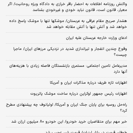
واکنش روزنامه اطلاعات به احضار باقر خرازی به دادگاه ویژه روحانیت/ اگر
معیار، قانون است، قانون نباید خودی و غیرخودی بشناسد
هشدار صریح مقام عراقی به عربستان/ موشکها تنها با موشک پاسخ داده
خواهد شد و آتش تنها با آتش مقابله خواهد شد
ادعای وزارت خارجه عربستان علیه ایران
وقوع چندین انفجار و تیراندازی شدید در نزدیکی مرز‌های ایران/ ماجرا
چیست؟
مدیرعامل تامین اجتماعی: مستمری بازنشستگان فاصله زیادی با هزینه‌های
آنها دارد
اظهارات تازه ظریف درباره مذاکرات ایران و آمریکا
اظهارات رئیس جمهور اوکراین درباره ساخت موشک پاتریوت
راه‌حل روسیه برای پایان جنگ ایران و آمریکا/ اولیانوف چه پیشنهادی مطرح
کرد؟
خبر مهم برای متقاضیان خرید خودرو/ این خودرو ۸۰ میلیون ارزان شد
طوفان قیمت در بازار لبنیات/ قیمت شیر عجیب شد