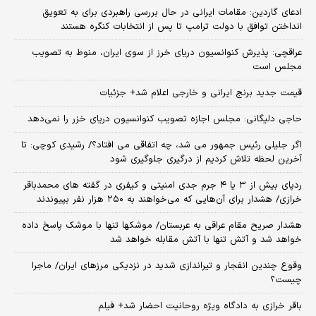
ادعای گاردین: مقامات ایرانی در حال بررسی راهبردی برای به تعویق
انداختن توافق با دولت ترامپ تا پس از انتخابات کنگره هستند
عراقچی: پذیرش کنوانسیون دریای خرز از سوی ایران، منوط به تصویب
مجلس است
قیمت جدید برنج ایرانی و خارجی اعلام شد+ جزئیات
حاجی دلیگانی: مجلس اجازه تصویب کنوانسیون دریای خزر را نمی‌دهد
اگر جلیلی رئیس جمهور می شد، چه اتفاقی می افتاد؟/ رشیدی کوچی: تا
آخرین لحظه تلاش کردیم از درگیری جلوگیری شود
ردپای بیش از ۳ یا ۴ جرم جدی امنیتی و کیفری در گفته های محمدباقر
خرازی/ هشدار برای آن‌هایی که می‌خواهند به ۲۵۰ هزار نفر بپیوندند
هشدار صریح مقام عراقی به عربستان/ موشکها تنها با موشک پاسخ داده
خواهد شد و آتش تنها با آتش مقابله خواهد شد
وقوع چندین انفجار و تیراندازی شدید در نزدیکی مرز‌های ایران/ ماجرا
چیست؟
باقر خرازی به دادگاه ویژه روحانیت احضار شد+ فیلم