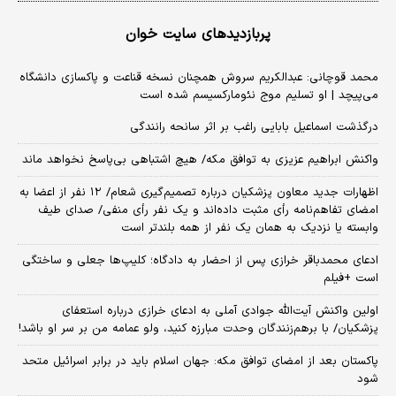
پربازدیدهای سایت خوان
محمد قوچانی: عبدالکریم سروش همچنان نسخه قناعت و پاکسازی دانشگاه
می‌پیچد | او تسلیم موج نئومارکسیسم شده است
درگذشت اسماعیل بابایی راغب بر اثر سانحه رانندگی
واکنش ابراهیم عزیزی به توافق مکه/ هیچ اشتباهی بی‌پاسخ نخواهد ماند
اظهارات جدید معاون پزشکیان درباره تصمیم‌گیری شعام/ ۱۲ نفر از اعضا به
امضای تفاهم‌نامه رأی مثبت داده‌اند و یک نفر رأی منفی/ صدای طیف
وابسته یا نزدیک به همان یک نفر از همه بلندتر است
ادعای محمدباقر خرازی پس از احضار به دادگاه؛ کلیپ‌ها جعلی و ساختگی
است +فیلم
اولین واکنش آیت‌الله جوادی آملی به ادعای خرازی درباره استعفای
پزشکیان/ با برهم‌زنندگان وحدت مبارزه کنید، ولو عمامه من بر سر او باشد!
پاکستان بعد از امضای توافق مکه: جهان اسلام باید در برابر اسرائیل متحد
شود