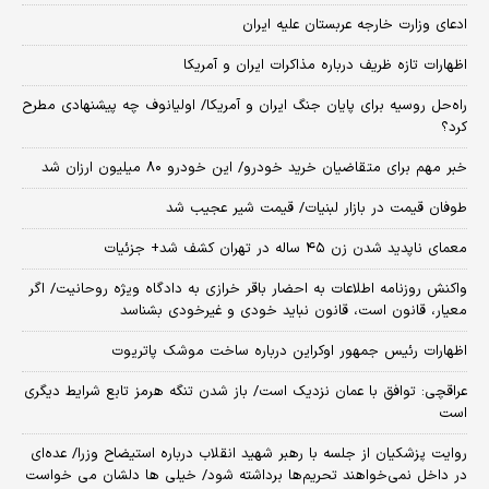
ادعای وزارت خارجه عربستان علیه ایران
اظهارات تازه ظریف درباره مذاکرات ایران و آمریکا
راه‌حل روسیه برای پایان جنگ ایران و آمریکا/ اولیانوف چه پیشنهادی مطرح
کرد؟
خبر مهم برای متقاضیان خرید خودرو/ این خودرو ۸۰ میلیون ارزان شد
طوفان قیمت در بازار لبنیات/ قیمت شیر عجیب شد
معمای ناپدید شدن زن ۴۵ ساله در تهران کشف شد+ جزئیات
واکنش روزنامه اطلاعات به احضار باقر خرازی به دادگاه ویژه روحانیت/ اگر
معیار، قانون است، قانون نباید خودی و غیرخودی بشناسد
اظهارات رئیس جمهور اوکراین درباره ساخت موشک پاتریوت
عراقچی: توافق با عمان نزدیک است/ باز شدن تنگه هرمز تابع شرایط دیگری
است
روایت پزشکیان از جلسه با رهبر شهید انقلاب درباره استیضاح وزرا/ عده‌ای
در داخل نمی‌خواهند تحریم‌ها برداشته شود/ خیلی ها دلشان می خواست