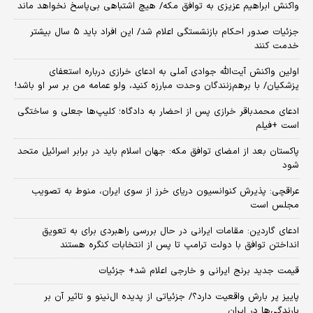
واکنش ابراهیم عزیزی به توافق مکه/ هیچ اشتباهی بی‌پاسخ نخواهد ماند
جزئیات صدور احکام بازنشستگی اعلام شد/ این افراد باید ۵ سال بیشتر
خدمت کنند
اولین واکنش آیت‌الله جوادی آملی به ادعای خرازی درباره استعفای
پزشکیان/ با برهم‌زنندگان وحدت مبارزه کنید، ولو عمامه من بر سر او باشد!
ادعای محمدباقر خرازی پس از احضار به دادگاه؛ کلیپ‌ها جعلی و ساختگی
است +فیلم
پاکستان بعد از امضای توافق مکه: جهان اسلام باید در برابر اسرائیل متحد
شود
عراقچی: پذیرش کنوانسیون دریای خرز از سوی ایران، منوط به تصویب
مجلس است
ادعای گاردین: مقامات ایرانی در حال بررسی راهبردی برای به تعویق
انداختن توافق با دولت ترامپ تا پس از انتخابات کنگره هستند
قیمت جدید برنج ایرانی و خارجی اعلام شد+ جزئیات
پاییز پر بارش واقعیت دارد؟/ جزئیاتی از پدیده ال‌نینو و تاثیر آن بر
بارندگی‌ها در ایران