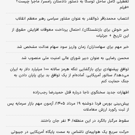
تعطیلی کامل ساحل توسکا به دستور دادستان رامسر/ ماجرا چیست؟
+فیلم
انتصاب محمدباقر ذوالقدر به عنوان مشاور سیاسی رهبر معظم انقلاب
خبر خوش برای بازنشستگان/ احتمال پرداخت معوقات افزایش حقوق از
این تاریخ + جزئیات
خبر مهم برای سهامداران/ زمان واریز سود سهام عدالت مشخص شد
محسن رضایی به عنوان دبیر شورای عالی امنیت ملی منصوب شد
توافق پیشنهادی برای بازگشایی تنگه هرمز سالانه ۱۰۰ میلیارد دلار به ایران
می‌دهد!/ سناتور آمریکایی: آماده‌ام از یک توافق بد برای پایان دادن به
جنگ حمایت کنم
اظهارات جدید سخنگوی ناجا درباره قتل حمیدرضا رجب‌زاده
​پیش‌بینی بورس فردا دوشنبه ۱۹ مرداد ۱۴۰۵/ آزمون مهم بازار سرمایه پس
از ثبت رکورد ارزش معاملات
سقوط مرگبار بالگرد در این منطقه/ ۴ نفر جان باختند
حرکت سریع یک هواپیمای ناشناس به سمت پایگاه آمریکایی در جیبوتی