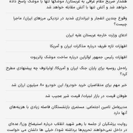
هشدار صریح مقام عراقی به عربستان/ موشکها تنها با موشک پاسخ داده
خواهد شد و آتش تنها با آتش مقابله خواهد شد
وقوع چندین انفجار و تیراندازی شدید در نزدیکی مرز‌های ایران/ ماجرا
چیست؟
ادعای وزارت خارجه عربستان علیه ایران
اظهارات تازه ظریف درباره مذاکرات ایران و آمریکا
اظهارات رئیس جمهور اوکراین درباره ساخت موشک پاتریوت
راه‌حل روسیه برای پایان جنگ ایران و آمریکا/ اولیانوف چه پیشنهادی مطرح
کرد؟
خبر مهم برای متقاضیان خرید خودرو/ این خودرو ۸۰ میلیون ارزان شد
طوفان قیمت در بازار لبنیات/ قیمت شیر عجیب شد
مدیرعامل تامین اجتماعی: مستمری بازنشستگان فاصله زیادی با هزینه‌های
آنها دارد
روایت پزشکیان از جلسه با رهبر شهید انقلاب درباره استیضاح وزرا/ عده‌ای
در داخل نمی‌خواهند تحریم‌ها برداشته شود/ خیلی ها دلشان می خواست