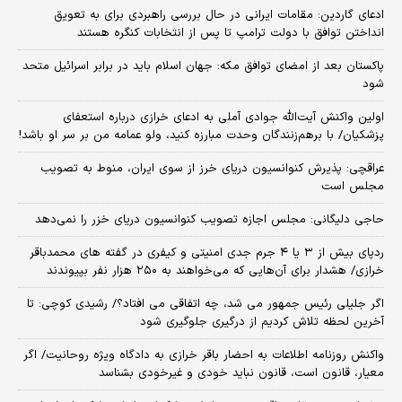
ادعای گاردین: مقامات ایرانی در حال بررسی راهبردی برای به تعویق
انداختن توافق با دولت ترامپ تا پس از انتخابات کنگره هستند
پاکستان بعد از امضای توافق مکه: جهان اسلام باید در برابر اسرائیل متحد
شود
اولین واکنش آیت‌الله جوادی آملی به ادعای خرازی درباره استعفای
پزشکیان/ با برهم‌زنندگان وحدت مبارزه کنید، ولو عمامه من بر سر او باشد!
عراقچی: پذیرش کنوانسیون دریای خرز از سوی ایران، منوط به تصویب
مجلس است
حاجی دلیگانی: مجلس اجازه تصویب کنوانسیون دریای خزر را نمی‌دهد
ردپای بیش از ۳ یا ۴ جرم جدی امنیتی و کیفری در گفته های محمدباقر
خرازی/ هشدار برای آن‌هایی که می‌خواهند به ۲۵۰ هزار نفر بپیوندند
اگر جلیلی رئیس جمهور می شد، چه اتفاقی می افتاد؟/ رشیدی کوچی: تا
آخرین لحظه تلاش کردیم از درگیری جلوگیری شود
واکنش روزنامه اطلاعات به احضار باقر خرازی به دادگاه ویژه روحانیت/ اگر
معیار، قانون است، قانون نباید خودی و غیرخودی بشناسد