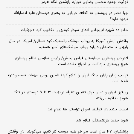
توئیت جدید محسن رضایی درباره بازشدن تنگه هرمز
چرا مصر در پیوستن به ائتلاف دریایی به رهبری عربستان علیه انصارالله
تردید دارد؟
خانواده شهید لاریجانی ادعای سردار کوثری را تکذیب کرد +جزئیات
واکنش ارتش آمریکا به پرتاب موشک بالستیک کره شمالی/ آمریکا: در حال
رایزنی با متحدان درباره پرتاب موشک‌های اخیر هستیم
اعتراض پرستاران بیمارستان فیاض بخش/ رئیس سازمان نظام پرستاری:
هیچ پرستاری بازداشت یا اخراج نشده است
ترامپ زمان پایان جنگ ایران را اعلام کرد/ تامین برخی مهمات «محدودتر»
شده است
رویترز: ایران و عمان برای تعیین تعرفه ترانزیت ۳ تا ۷ درصدی در تنگه
هرمز مذاکره می‌کنند
لیست بلندبالای توقیف اموال تراستی ها اعلام شد
شرط جدید بازنشستگی اعلام شد
پزشکیان: ۴۷ سال است می‌خواهیم درست کار کنیم، می‌گویند الان وقتش