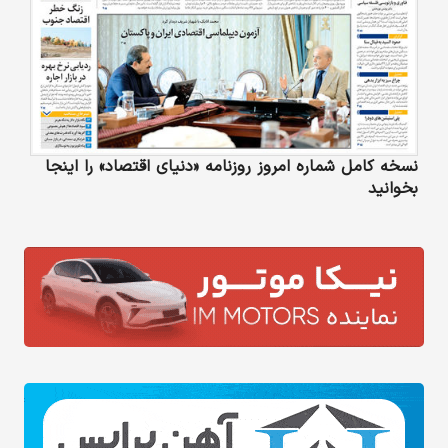
نسخه کامل شماره امروز روزنامه «دنیای‌ اقتصاد» را اینجا
بخوانید