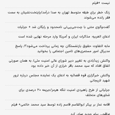
نیست +فیلم
زنگ خطر برای طبقه متوسط تهران به صدا درآمد/پایتخت‌نشینان به سمت
فقر رانده می‌شوند
گفت‌وگوی متنی با چت‌جی‌پی‌تی نامحدود و رایگان شد + جزئیات
ادعای العربیه: مذاکرات ایران و آمریکا وارد مرحله نهایی شده است
مابه التفاوت حقوق بازنشستگان چه زمانی پرداخت می‌شود؟/ پاسخ
مدیرکل امور مستمری‌های تامین اجتماعی را بخوانید
واکنش زیدآبادی به تغییر دبیر شورای عالی امنیت ملی/ به همان صورتی
اتفاق افتاد که سید محمد باقر خرازی از آن خبر داده بود
واکنش خبرگزاری قوه قضائیه به ادعای یک نماینده مجلس درباره ترور
شهید لاریجانی
جزئیاتی از طرح راهبردی امنیت تنگه هرمز/جریمه ۲۰ درصدی برای
شناورهای متخلف
اقامه نماز بر پیکر ابوالقاسم قاسم زاده توسط سید محمد خاتمی+ فیلم
عراقچی پیام جدید صادر کرد