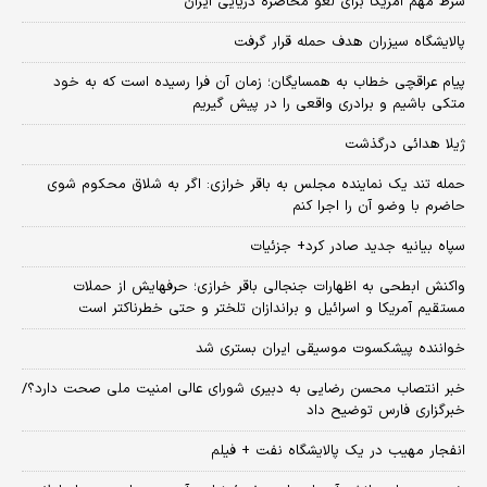
شرط مهم آمریکا برای لغو محاصره دریایی ایران
پالایشگاه سیزران هدف حمله قرار گرفت
پیام عراقچی خطاب به همسایگان؛ زمان آن فرا رسیده است که به خود
متکی باشیم و برادری واقعی را در پیش گیریم
ژیلا هدائی درگذشت
حمله تند یک نماینده مجلس به باقر خرازی: اگر به شلاق محکوم شوی
حاضرم با وضو آن را اجرا کنم
سپاه بیانیه جدید صادر کرد+ جزئیات
واکنش ابطحی به اظهارات جنجالی باقر خرازی؛ حرفهایش از حملات
مستقیم آمریکا و اسرائیل و براندازان تلختر و حتی خطرناکتر است
خواننده پیشکسوت موسیقی ایران بستری شد
خبر انتصاب محسن رضایی به دبیری شورای عالی امنیت ملی صحت دارد؟/
خبرگزاری فارس توضیح داد
انفجار مهیب در یک پالایشگاه نفت + فیلم