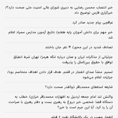
خبر انتصاب محسن رضایی به دبیری شورای عالی امنیت ملی صحت دارد؟/
خبرگزاری فارس توضیح داد
عراقچی پیام جدید صادر کرد
خبر مهم برای دانش آموزان پایه هفتم/ نتایج آزمون مدارس سمپاد اعلام
شد
تصادف شدید در این محور/ ۴ نفر جان باختند
جزئیاتی از مذاکرات ایران و عمان درباره تنگه هرمز/ تهران شرط انطباق
توافق با حقوق بین‌الملل را پذیرفت
تسنیم: منشأ صدای انفجار در قشم، هدف قرار دادن اهداف متخاصم بود/
جزئیات اعلام می‌شود
شایعه استعفای محمدباقر ذوالقدر صحت دارد؟
واکنش تند امام جمعه اردبیل به اظهارات محمدباقر خرازی/ خطاب به
دستگاه قضا: شخصی خبر دروغ به رهبری بست و دفتر رهبری با صراحت
آن را رد کرد، آیا این جرم است یا خیر؟
انفجار مهیب در یک پالایشگاه نفت + فیلم