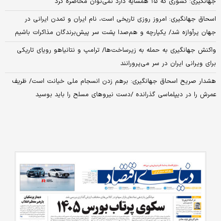
جهانگیری: کشوری که ۱۵ همسایه دارد نمی‌توان محاصره کرد
اسحاق جهانگیری: امروز روزی تاریخی است، نام ایران و تمدن ایرانی در
جهان پرآوازه شد/ یکپارچه و هم‌صدا پشت سر پیش‌برندگان مذاکرات باشیم
واکنش جهانگیری به حمله به زیرساخت‌ها/ ترامپ و نتانیاهو رویای تاریکی
برای ویرانی ایران در سر می‌پرورانند
هشدار صریح اسحاق جهانگیری: برهم زدن انسجام ملی خیانت است/ ظریف
عمرش را در دیپلماسی گذرانده /دست نیروهای مسلح را باید بوسید