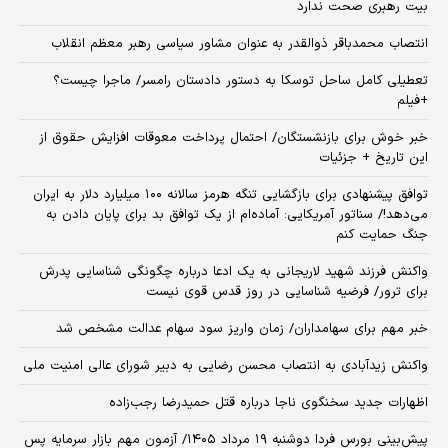
بیت رهبری صحت ندارد
انتصاب محمدباقر ذوالقدر به عنوان مشاور سیاسی رهبر معظم انقلاب
تعطیلی کامل ساحل توسکا به دستور دادستان رامسر/ ماجرا چیست؟
+فیلم
خبر خوش برای بازنشستگان/ احتمال پرداخت معوقات افزایش حقوق از
این تاریخ + جزئیات
توافق پیشنهادی برای بازگشایی تنگه هرمز سالانه ۱۰۰ میلیارد دلار به ایران
می‌دهد!/ سناتور آمریکایی: آماده‌ام از یک توافق بد برای پایان دادن به
جنگ حمایت کنم
واکنش فرزند شهید لاریجانی به یک ادعا درباره چگونگی شناسایی پدرش
برای ترور/ فرضیه شناسایی در روز قدس قوی نیست
خبر مهم برای سهامداران/ زمان واریز سود سهام عدالت مشخص شد
واکنش زیدآبادی به انتصاب محسن رضایی به دبیر شورای عالی امنیت ملی
اظهارات جدید سخنگوی ناجا درباره قتل حمیدرضا رجب‌زاده
​پیش‌بینی بورس فردا دوشنبه ۱۹ مرداد ۱۴۰۵/ آزمون مهم بازار سرمایه پس