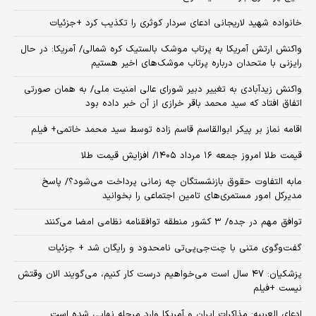
خانواده شهید لاریجانی ادعای سردار کوثری را تکذیب کرد +جزئیات
واکنش ارتش آمریکا به پرتاب موشک بالستیک کره شمالی/ آمریکا: در حال
رایزنی با متحدان درباره پرتاب موشک‌های اخیر هستیم
واکنش زیدآبادی به تغییر دبیر شورای عالی امنیت ملی/ به همان صورتی
اتفاق افتاد که سید محمد باقر خرازی از آن خبر داده بود
اقامه نماز بر پیکر ابوالقاسم قاسم زاده توسط سید محمد خاتمی+ فیلم
قیمت طلا امروز جمعه ۱۶ مرداد ۱۴۰۵/ افزایش قیمت طلا
مابه التفاوت حقوق بازنشستگان چه زمانی پرداخت می‌شود؟/ پاسخ
مدیرکل امور مستمری‌های تامین اجتماعی را بخوانید
توافق مهم در جده/ ۳ کشور منطقه توافقنامه نظامی امضا می‌کنند
گفت‌وگوی متنی با چت‌جی‌پی‌تی نامحدود و رایگان شد + جزئیات
پزشکیان: ۴۷ سال است می‌خواهیم درست کار کنیم، می‌گویند الان وقتش
نیست +فیلم
ادعای العربیه: مذاکرات ایران و آمریکا وارد مرحله نهایی شده است