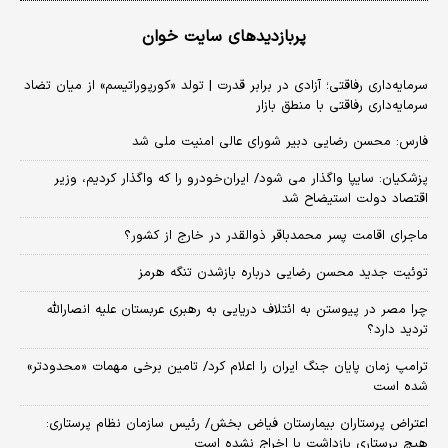
پربازدیدهای سایت خوان
سرمایه‌داری رفاقتی؛ آزادی در برابر قدرت | تولد «کورپوراتیسم» از میان تضاد
سرمایه‌داری رفاقتی با منطق بازار
فارس: محسن رضایی دبیر شورای عالی امنیت ملی شد
پزشکیان: سایپا واگذار می شود/ ایران‌خودرو را که واگذار کردیم، وزیر
اقتصاد دولت استیضاح شد
ماجرای اقامت پسر محمدباقر ذوالقدر در خارج از کشور؟
توئیت جدید محسن رضایی درباره بازشدن تنگه هرمز
چرا مصر در پیوستن به ائتلاف دریایی به رهبری عربستان علیه انصارالله
تردید دارد؟
ترامپ زمان پایان جنگ ایران را اعلام کرد/ تامین برخی مهمات «محدودتر»
شده است
اعتراض پرستاران بیمارستان فیاض بخش/ رئیس سازمان نظام پرستاری:
هیچ پرستاری بازداشت یا اخراج نشده است