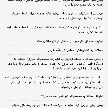
پیش‌بینی منابع اطلاعاتی آمریکا از اقدام قریب‌الوقوع پوتین/ روسیه قصد
حمله به یک عضو ناتو را دارد؟
جزئیاتی از مذاکرات ایران و عمان درباره تنگه هرمز/ تهران شرط انطباق
توافق با حقوق بین‌الملل را پذیرفت
انتشار متن کامل توافق مکه/ حمله مسلحانه علیه یکی از اعضا، حمله علیه
هر سه کشور است
توئیت اسحاق دار پس از امضای توافق دفاعی مکه
حملات به کشتی‌های اماراتی در تنگه هرمز
واکنش تند امام جمعه اردبیل به اظهارات محمدباقر خرازی/ خطاب به
دستگاه قضا: شخصی خبر دروغ به رهبری بست و دفتر رهبری با صراحت
آن را رد کرد، آیا این جرم است یا خیر؟
انتقاد روزنامه جمهوری اسلامی از مخالفان دولت/ صدور حکم شورش علیه
دولت قانونی، عادی نیست/ برای بازگشت به قدرت به هر وسیله‌ای حتی
دروغ و توطئه متوسل می‌شوند
شایعه استعفای محمدباقر ذوالقدر صحت دارد؟
پیش بینی بورس فردا شنبه ۱۷ مردادماه ۱۴۰۵/ موتور رشد بازار سهام