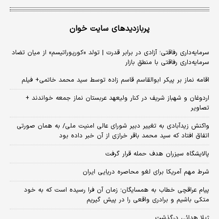
پربازدیدهای سایت خوان
سرمایه‌داری رفاقتی؛ آزادی در برابر قدرت | تولد «کورپوراتیسم» از میان تضاد
سرمایه‌داری رفاقتی با منطق بازار
اقامه نماز بر پیکر ابوالقاسم قاسم زاده توسط سید محمد خاتمی+ فیلم
اردوغان و شهباز شریف در کنار ولیعهد عربستان نماز جمعه خواندند +
تصاویر
واکنش زیدآبادی به تغییر دبیر شورای عالی امنیت ملی/ به همان صورتی
اتفاق افتاد که سید محمد باقر خرازی از آن خبر داده بود
پالایشگاه سیزران هدف حمله قرار گرفت
شرط مهم آمریکا برای لغو محاصره دریایی ایران
پیام عراقچی خطاب به همسایگان؛ زمان آن فرا رسیده است که به خود
متکی باشیم و برادری واقعی را در پیش گیریم
ژیلا هدائی درگذشت