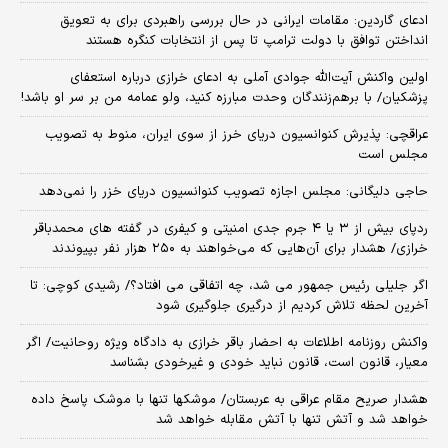
ادعای گاردین: مقامات ایرانی در حال بررسی راهبردی برای به تعویق
انداختن توافق با دولت ترامپ تا پس از انتخابات کنگره هستند
اولین واکنش آیت‌الله جوادی آملی به ادعای خرازی درباره استعفای
پزشکیان/ با برهم‌زنندگان وحدت مبارزه کنید، ولو عمامه من بر سر او باشد!
عراقچی: پذیرش کنوانسیون دریای خرز از سوی ایران، منوط به تصویب
مجلس است
حاجی دلیگانی: مجلس اجازه تصویب کنوانسیون دریای خزر را نمی‌دهد
ردپای بیش از ۳ یا ۴ جرم جدی امنیتی و کیفری در گفته های محمدباقر
خرازی/ هشدار برای آن‌هایی که می‌خواهند به ۲۵۰ هزار نفر بپیوندند
اگر جلیلی رئیس جمهور می شد، چه اتفاقی می افتاد؟/ رشیدی کوچی: تا
آخرین لحظه تلاش کردیم از درگیری جلوگیری شود
واکنش روزنامه اطلاعات به احضار باقر خرازی به دادگاه ویژه روحانیت/ اگر
معیار، قانون است، قانون نباید خودی و غیرخودی بشناسد
هشدار صریح مقام عراقی به عربستان/ موشکها تنها با موشک پاسخ داده
خواهد شد و آتش تنها با آتش مقابله خواهد شد