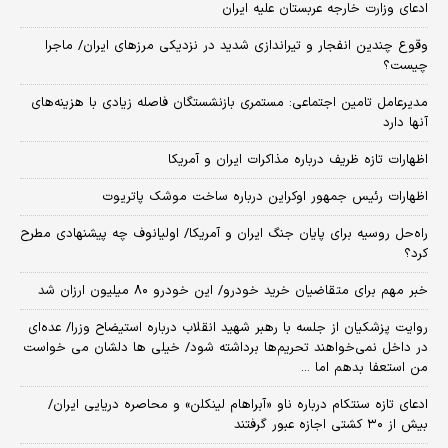
ادعای وزارت خارجه عربستان علیه ایران
وقوع چندین انفجار و تیراندازی شدید در نزدیکی مرز‌های ایران/ ماجرا
چیست؟
مدیرعامل تامین اجتماعی: مستمری بازنشستگان فاصله زیادی با هزینه‌های
آنها دارد
اظهارات تازه ظریف درباره مذاکرات ایران و آمریکا
اظهارات رئیس جمهور اوکراین درباره ساخت موشک پاتریوت
راه‌حل روسیه برای پایان جنگ ایران و آمریکا/ اولیانوف چه پیشنهادی مطرح
کرد؟
خبر مهم برای متقاضیان خرید خودرو/ این خودرو ۸۰ میلیون ارزان شد
روایت پزشکیان از جلسه با رهبر شهید انقلاب درباره استیضاح وزرا/ عده‌ای
در داخل نمی‌خواهند تحریم‌ها برداشته شود/ خیلی ها دلشان می خواست
من استعفا بدهم اما ...
ادعای تازه سنتکام درباره ناو «آبراهام لینکلن» و محاصره دریایی ایران/
بیش از ۳۰ کشتی اجازه عبور گرفتند