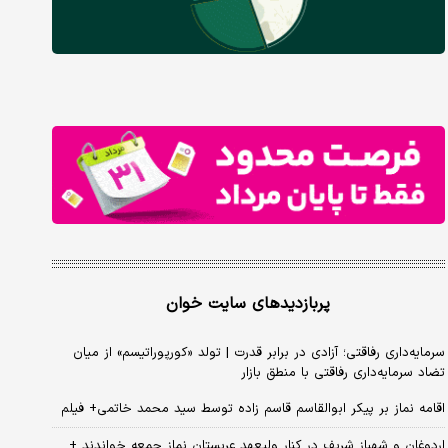
پربازدیدهای سایت خوان
سرمایه‌داری رفاقتی؛ آزادی در برابر قدرت | تولد «کورپوراتیسم» از میان
تضاد سرمایه‌داری رفاقتی با منطق بازار
اقامه نماز بر پیکر ابوالقاسم قاسم زاده توسط سید محمد خاتمی+ فیلم
اردوغان و شهباز شریف در کنار ولیعهد عربستان نماز جمعه خواندند +