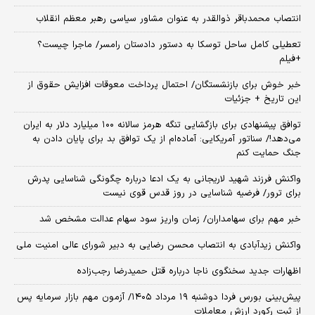
انتصاب محمدباقر ذوالقدر به عنوان مشاور سیاسی رهبر معظم انقلاب
تعطیلی کامل ساحل توسکا به دستور دادستان رامسر/ ماجرا چیست؟
+فیلم
خبر خوش برای بازنشستگان/ احتمال پرداخت معوقات افزایش حقوق از
این تاریخ + جزئیات
توافق پیشنهادی برای بازگشایی تنگه هرمز سالانه ۱۰۰ میلیارد دلار به ایران
می‌دهد!/ سناتور آمریکایی: آماده‌ام از یک توافق بد برای پایان دادن به
جنگ حمایت کنم
واکنش فرزند شهید لاریجانی به یک ادعا درباره چگونگی شناسایی پدرش
برای ترور/ فرضیه شناسایی در روز قدس قوی نیست
خبر مهم برای سهامداران/ زمان واریز سود سهام عدالت مشخص شد
واکنش زیدآبادی به انتصاب محسن رضایی به دبیر شورای عالی امنیت ملی
اظهارات جدید سخنگوی ناجا درباره قتل حمیدرضا رجب‌زاده
​پیش‌بینی بورس فردا دوشنبه ۱۹ مرداد ۱۴۰۵/ آزمون مهم بازار سرمایه پس
از ثبت رکورد ارزش معاملات