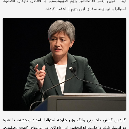
درپی رفتار اهانت‌آمیز رژیم صهیونیستی با فعالان ناوگان الصمود
ایرنا :
استرالیا و نیوزیلند سفرای این رژیم را احضار کردند.
گاردین گزارش داد، پنی وانگ وزیر خارجه استرالیا بامداد پنجشنبه با اشاره
به انتشار فیلم بازداشت اهانت‌آمیز این فعالان در بیانیه‌ای گفت: تصاویری