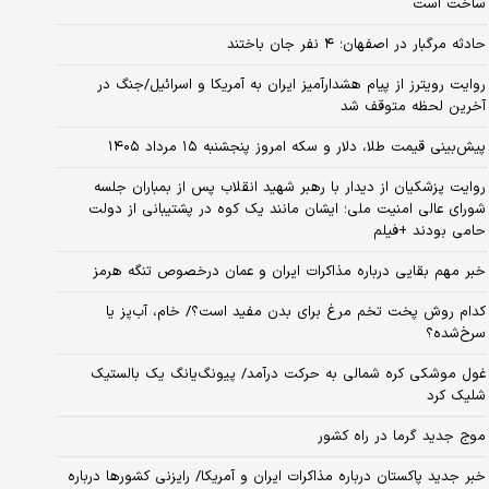
ساخت است
حادثه مرگبار در اصفهان؛ ۴ نفر جان باختند
روایت رویترز از پیام هشدارآمیز ایران به آمریکا و اسرائیل/جنگ در
آخرین لحظه متوقف شد
پیش‌بینی قیمت طلا، دلار و سکه امروز پنجشنبه ۱۵ مرداد ۱۴۰۵
روایت پزشکیان از دیدار با رهبر شهید انقلاب پس از بمباران جلسه
شورای عالی امنیت ملی؛ ایشان مانند یک کوه در پشتیبانی از دولت
حامی بودند +فیلم
خبر مهم بقایی درباره مذاکرات ایران و عمان درخصوص تنگه هرمز
کدام روش پخت تخم مرغ برای بدن مفید است؟/ خام، آب‌پز یا
سرخ‌شده؟
غول موشکی کره شمالی به حرکت درآمد/ پیونگ‌یانگ یک بالستیک
شلیک کرد
موج جدید گرما در راه کشور
خبر جدید پاکستان درباره مذاکرات ایران و آمریکا/ رایزنی کشورها درباره