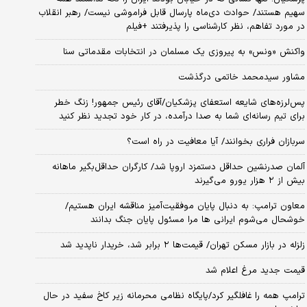
سهیم هستند/ حوادث دی‌ماه پارسال قابل فراموشی نیست/ رهبر انقلاب
در مورد تفاهم، نظر کارشناسی را پذیرفتند +فیلم
واکنش «ونس» به پیروزی یک مسلمان در انتخابات مقدماتی سنا
مشاور سیدمحمد خاتمی درگذشت
پس‌لرزه‌های شایعه استعفای پزشکیان/آقای رئیس جمهور! زنگ خطر
برای تیم رسانه‌ای شما به صدا درآمده، در کار خود تجدید نظر کنید
سربازان فراری بخوانند/ آیا معافیت در راه است؟
آلمان صدرنشین حداقل دستمزد اروپا شد/ کارگران حداقل‌بگیر ماهانه
بیش از ۲ هزار یورو می‌گیرند
معاون ترامپ: به دنبال پایان موفقیت‌آمیز مناقشه ایران هستیم/
خوشحال می‌شوم ایرانی ها مرا مسئول پایان جنگ بدانند
زلزله در بازار مسکن تهران/ قیمت‌ها ۲ برابر شد، خریدار ناپدید شد
قیمت جدید مرغ اعلام شد
ترامپ همه را غافلگیر کرد/پایگاه نظامی محرمانه زیر کاخ سفید در حال