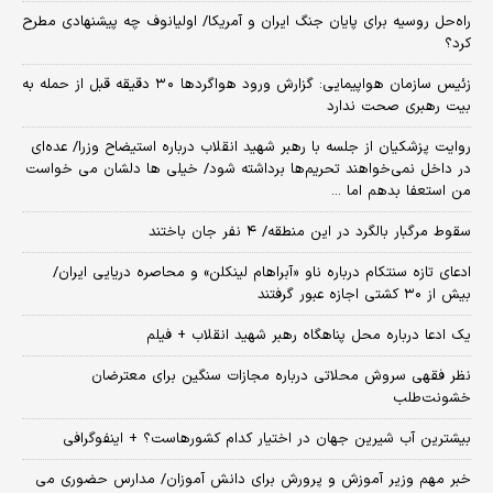
راه‌حل روسیه برای پایان جنگ ایران و آمریکا/ اولیانوف چه پیشنهادی مطرح
کرد؟
زئیس سازمان هواپیمایی: گزارش ورود هواگردها ٣٠ دقیقه قبل از حمله به
بیت رهبری صحت ندارد
روایت پزشکیان از جلسه با رهبر شهید انقلاب درباره استیضاح وزرا/ عده‌ای
در داخل نمی‌خواهند تحریم‌ها برداشته شود/ خیلی ها دلشان می خواست
من استعفا بدهم اما ...
سقوط مرگبار بالگرد در این منطقه/ ۴ نفر جان باختند
ادعای تازه سنتکام درباره ناو «آبراهام لینکلن» و محاصره دریایی ایران/
بیش از ۳۰ کشتی اجازه عبور گرفتند
یک ادعا درباره محل پناهگاه‌ رهبر شهید انقلاب + فیلم
نظر فقهی سروش محلاتی درباره مجازات سنگین برای معترضان
خشونت‌طلب
بیشترین آب شیرین جهان در اختیار کدام کشورهاست؟ + اینفوگرافی
خبر مهم وزیر آموزش و پرورش برای دانش آموزان/ مدارس حضوری می