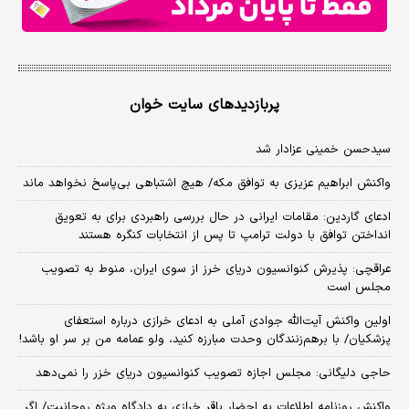
پربازدیدهای سایت خوان
سیدحسن خمینی عزادار شد
واکنش ابراهیم عزیزی به توافق مکه/ هیچ اشتباهی بی‌پاسخ نخواهد ماند
ادعای گاردین: مقامات ایرانی در حال بررسی راهبردی برای به تعویق
انداختن توافق با دولت ترامپ تا پس از انتخابات کنگره هستند
عراقچی: پذیرش کنوانسیون دریای خرز از سوی ایران، منوط به تصویب
مجلس است
اولین واکنش آیت‌الله جوادی آملی به ادعای خرازی درباره استعفای
پزشکیان/ با برهم‌زنندگان وحدت مبارزه کنید، ولو عمامه من بر سر او باشد!
حاجی دلیگانی: مجلس اجازه تصویب کنوانسیون دریای خزر را نمی‌دهد
واکنش روزنامه اطلاعات به احضار باقر خرازی به دادگاه ویژه روحانیت/ اگر