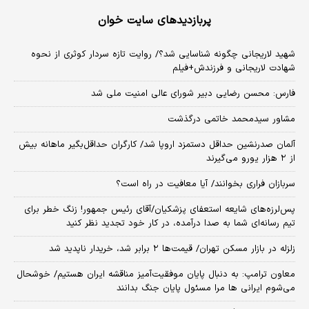
پربازدیدهای سایت خوان
شهید لاریجانی چگونه شناسایی شد؟/ روایت تازه سردار کوثری از نحوه
شهادت لاریجانی و فرزندش+فیلم
فارس: محسن رضایی دبیر شورای عالی امنیت ملی شد
مشاور سیدمحمد خاتمی درگذشت
آلمان صدرنشین حداقل دستمزد اروپا شد/ کارگران حداقل‌بگیر ماهانه بیش
از ۲ هزار یورو می‌گیرند
سربازان فراری بخوانند/ آیا معافیت در راه است؟
پس‌لرزه‌های شایعه استعفای پزشکیان/آقای رئیس جمهور! زنگ خطر برای
تیم رسانه‌ای شما به صدا درآمده، در کار خود تجدید نظر کنید
زلزله در بازار مسکن تهران/ قیمت‌ها ۲ برابر شد، خریدار ناپدید شد
معاون ترامپ: به دنبال پایان موفقیت‌آمیز مناقشه ایران هستیم/ خوشحال
می‌شوم ایرانی ها مرا مسئول پایان جنگ بدانند