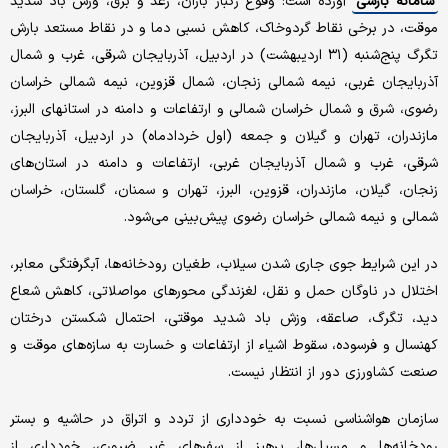
سامانه بارشی
آورده است: وقوع رگبار باران، رعد و برق، وزش باد شدید
موقت، در برخی نقاط گردوخاک، کاهش نسبی دما و در نقاط مستعد بارش
تگرگ پنج‌شنبه (۳۱ اردیبهشت) در اردبیل، آذربایجان شرقی، غرب و شمال
آذربایجان غربی، نیمه شمالی زنجان، شمال قزوین، نیمه شمالی خراسان
رضوی، شرق و شمال خراسان شمالی و ارتفاعات و دامنه در استانهای البرز،
مازندران، تهران و گیلان و جمعه (اول خردادماه) در اردبیل، آذربایجان
شرقی، غرب و شمال آذربایجان غربی، ارتفاعات و دامنه در استان‌های
زنجان، گیلان، مازندران، قزوین، البرز، تهران و سمنان، گلستان، خراسان
شمالی و نیمه شمالی خراسان رضوی پیش‌بینی می‌شود.
در این شرایط جوی جاری شدن سیلاب، طغیان رودخانه‌ها، آبگرفتگی معابر،
اختلال در ناوگان حمل و نقل، لغزندگی محورهای مواصلاتی، کاهش شعاع
دید، تگرگ، صاعقه، وزش باد شدید موقتی، احتمال شکستن درختان
کهنسال و فرسوده، سقوط اشیاء از ارتفاعات و خسارت به سازه‌های موقت و
صنعت کشاورزی دور از انتظار نیست.
سازمان هواشناسی نسبت به خودداری از تردد و اتراق در حاشیه و بستر
رودخانه‌ها و مسیل‌ها، پرهیز از سفرهای غیر ضروری، خودداری از