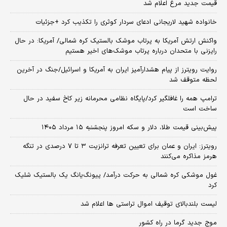
قیمت جدید مرغ اعلام شد
خانواده شهید لاریجانی ادعای سردار کوثری را تکذیب کرد +جزئیات
واکنش ارتش آمریکا به پرتاب موشک بالستیک کره شمالی/ آمریکا: در حال
رایزنی با متحدان درباره پرتاب موشک‌های اخیر هستیم
روایت رویترز از پیام هشدارآمیز ایران به آمریکا و اسرائیل/جنگ در آخرین
لحظه متوقف شد
ترامپ همه را غافلگیر کرد/پایگاه نظامی محرمانه زیر کاخ سفید در حال
ساخت است
پیش‌بینی قیمت طلا، دلار و سکه امروز پنجشنبه ۱۵ مرداد ۱۴۰۵
رویترز: ایران و عمان برای تعیین تعرفه ترانزیت ۳ تا ۷ درصدی در تنگه
هرمز مذاکره می‌کنند
غول موشکی کره شمالی به حرکت درآمد/ پیونگ‌یانگ یک بالستیک شلیک
کرد
لیست بلندبالای توقیف اموال تراستی ها اعلام شد
موج جدید گرما در راه کشور