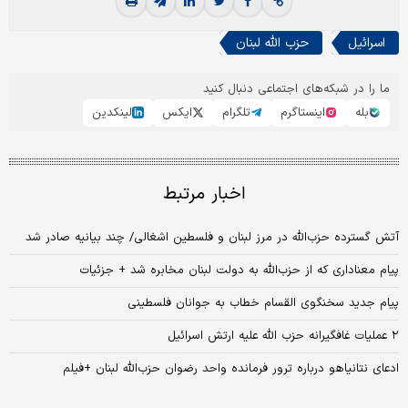
اسرائیل
حزب الله لبنان
ما را در شبکه‌های اجتماعی دنبال کنید
بله
اینستاگرم
تلگرام
ایکس
لینکدین
اخبار مرتبط
آتش گسترده حزب‌الله در مرز لبنان و فلسطین اشغالی/ چند بیانیه صادر شد
پیام معناداری که از حزب‌الله به دولت لبنان مخابره شد + جزئیات
پیام جدید سخنگوی القسام خطاب به جوانان فلسطینی
۲ عملیات غافگیرانه حزب‌ الله علیه ارتش اسرائیل
ادعای نتانیاهو درباره ترور فرمانده واحد رضوان حزب‌الله لبنان +فیلم