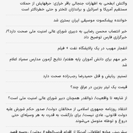
واکنش ابطحی به اظهارات جنجالی باقر خرازی؛ حرفهایش از حملات
مستقیم آمریکا و اسرائیل و براندازان تلختر و حتی خطرناکتر است
خواننده پیشکسوت موسیقی ایران بستری شد
خبر انتصاب محسن رضایی به دبیری شورای عالی امنیت ملی صحت دارد؟/
خبرگزاری فارس توضیح داد
انفجار مهیب در یک پالایشگاه نفت + فیلم
خبر مهم برای دانش آموزان پایه هفتم/ نتایج آزمون مدارس سمپاد اعلام
شد
تسنیم: ربایش و قتل حمیدرضا رجب‌زاده صحت دارد
قیمت یک لیتر بنزین در عراق چند؟
از شایعه تا واقعیت/ ذوالقدر همچنان دبیر شورای ‌عالی امنیت ملی است؟
انتقاد روزنامه جمهوری اسلامی از مخالفان دولت/ صدور حکم شورش علیه
دولت قانونی، عادی نیست/ برای بازگشت به قدرت به هر وسیله‌ای حتی
دروغ و توطئه متوسل می‌شوند
پیش‌بینی منابع اطلاعاتی آمریکا از اقدام قریب‌الوقوع پوتین/ روسیه قصد