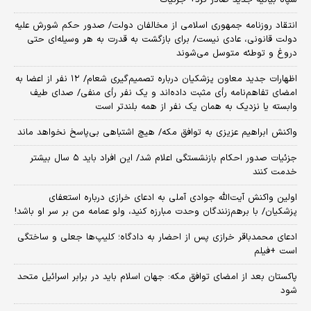
انتقاد روزنامه جمهوری اسلامی از مخالفان دولت/ صدور حکم شورش علیه
دولت قانونی، عادی نیست/ برای بازگشت به قدرت به هر وسیله‌ای حتی
دروغ و توطئه متوسل می‌شوند
اظهارات جدید معاون پزشکیان درباره تصمیم‌گیری شعام/ ۱۲ نفر از اعضا به
امضای تفاهم‌نامه رأی مثبت داده‌اند و یک نفر رأی منفی/ صدای طیف
وابسته یا نزدیک به همان یک نفر از همه بلندتر است
واکنش ابراهیم عزیزی به توافق مکه/ هیچ اشتباهی بی‌پاسخ نخواهد ماند
جزئیات صدور احکام بازنشستگی اعلام شد/ این افراد باید ۵ سال بیشتر
خدمت کنند
اولین واکنش آیت‌الله جوادی آملی به ادعای خرازی درباره استعفای
پزشکیان/ با برهم‌زنندگان وحدت مبارزه کنید، ولو عمامه من بر سر او باشد!
ادعای محمدباقر خرازی پس از احضار به دادگاه؛ کلیپ‌ها جعلی و ساختگی
است +فیلم
پاکستان بعد از امضای توافق مکه: جهان اسلام باید در برابر اسرائیل متحد
شود