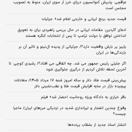
عراقچی: پذیرش کنوانسیون دریای خرز از سوی ایران، منوط به تصویب
مجلس است
قیمت جدید برنج ایرانی و خارجی اعلام شد+ جزئیات
ادعای گاردین: مقامات ایرانی در حال بررسی راهبردی برای به تعویق
انداختن توافق با دولت ترامپ تا پس از انتخابات کنگره هستند
پاییز پر بارش واقعیت دارد؟/ جزئیاتی از پدیده ال‌نینو و تاثیر آن بر
بارندگی‌ها در ایران
اگر جلیلی رئیس جمهور می شد، چه اتفاقی می افتاد؟/ رشیدی کوچی: تا
آخرین لحظه تلاش کردیم از درگیری جلوگیری شود
پیش‌بینی قیمت طلا، دلار و سکه امروز شنبه ۱۷ مرداد ۱۴۰۵/ معادلات
پیچیده بازار در سایه افزایش قیمت طلا و عقب‌نشینی دلار
باقر خرازی به دادگاه ویژه روحانیت احضار شد+ فیلم
وقوع چندین انفجار و تیراندازی شدید در نزدیکی مرز‌های ایران/ ماجرا
چیست؟
انتشار اسناد جدید از بشقاب پرنده‌ها