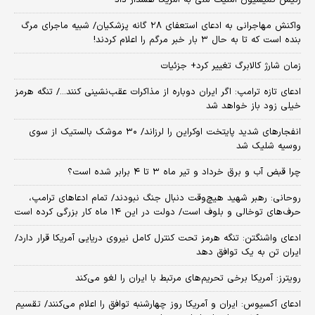
رئیس کمیسیون امنیت ملی به آمریکا هشدار داد
واکنش مهاجرانی به ادعای استعفای ۲۸ گانه پزشکیان/ شبیه ماجرای مرگ
بنده است که تا به حال ۳ بار خبر مرگم را اعلام کردند!
زمان شارژ کالابرگ تغییر کرد+ جزئیات
ادعای تازه ترامپ: اگر ایران دوباره از مذاکرات عقب‌نشینی کنند.../ تنگه هرمز
خیلی زود باز خواهد شد
انفجارهای شدید پایتخت اوکراین را لرزاند/ ۳۰ موشک بالستیک از سوی
روسیه شلیک شد
چرا قبض آب و برق خرداد و تیر ماه ۳ تا ۴ برابر شده است؟
روحانی: رهبر شهید هیچ‌وقت دنبال جنگ نبودند/ تمام ادعاهای ترامپ،
حرف‌های توخالی و بلوف است/ دولت در این ۱۴ ماه کار بزرگی کرده است
ادعای واشنگتن: تنگه هرمز تحت کنترل کامل نیروی دریایی آمریکا قرار دارد/
ایران تن به یک توافق دهد
رویترز: آمریکا برخی تحریم‌های مرتبط با ایران را لغو می‌کند
ادعای آکسیوس: ایران و آمریکا روز چهارشنبه توافق را اعلام می‌کنند/ تقسیم