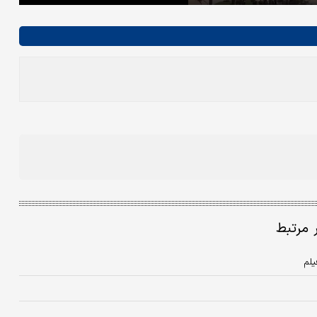
ر مرتبط
یلم