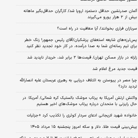
آلمان صدرنشین حداقل دستمزد اروپا شد/ کارگران حداقل‌بگیر ماهانه
بیش از ۲ هزار یورو می‌گیرند
سربازان فراری بخوانند/ آیا معافیت در راه است؟
پس‌لرزه‌های شایعه استعفای پزشکیان/آقای رئیس جمهور! زنگ خطر
برای تیم رسانه‌ای شما به صدا درآمده، در کار خود تجدید نظر کنید
زلزله در بازار مسکن تهران/ قیمت‌ها ۲ برابر شد، خریدار ناپدید شد
قیمت جدید مرغ اعلام شد
چرا مصر در پیوستن به ائتلاف دریایی به رهبری عربستان علیه انصارالله
تردید دارد؟
واکنش ارتش آمریکا به پرتاب موشک بالستیک کره شمالی/ آمریکا: در
حال رایزنی با متحدان درباره پرتاب موشک‌های اخیر هستیم
خانواده شهید لاریجانی ادعای سردار کوثری را تکذیب کرد +جزئیات
پیش‌بینی قیمت طلا، دلار و سکه امروز پنجشنبه ۱۵ مرداد ۱۴۰۵