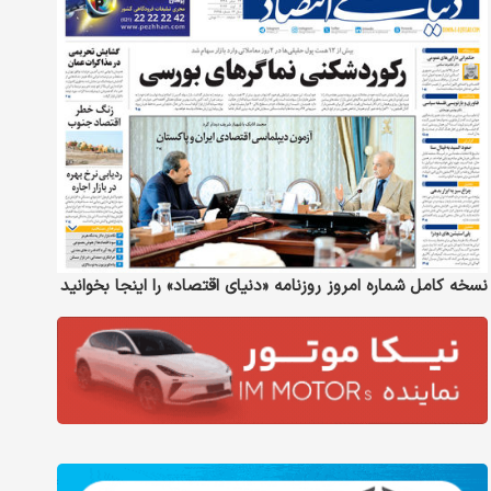
نسخه کامل شماره امروز روزنامه «دنیای‌ اقتصاد» را اینجا بخوانید