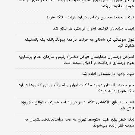
رویترز: ایران و عمان برای تعیین تعرفه ترانزیت ۳ تا ۷ درصدی در تنگه
هرمز مذاکره می‌کنند
توئیت جدید محسن رضایی درباره بازشدن تنگه هرمز
لیست بلندبالای توقیف اموال تراستی ها اعلام شد
غول موشکی کره شمالی به حرکت درآمد/ پیونگ‌یانگ یک بالستیک
شلیک کرد
اعتراض پرستاران بیمارستان فیاض بخش/ رئیس سازمان نظام پرستاری:
هیچ پرستاری بازداشت یا اخراج نشده است
شرط جدید بازنشستگی اعلام شد
خبر جدید پاکستان درباره مذاکرات ایران و آمریکا/ رایزنی کشورها درباره
تنگه هرمز ادامه دارد؟
العربیه: توافق بازگشایی تنگه هرمز در راه است/جزئیات توافق ۶۰ روزه
فاش شد
زنگ خطر برای طبقه متوسط تهران به صدا درآمد/پایتخت‌نشینان به
سمت فقر رانده می‌شوند