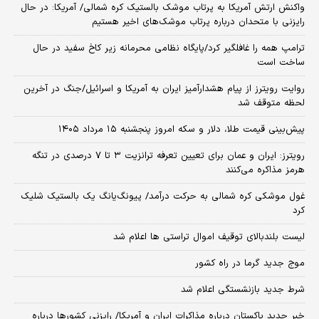
واکنش ارتش آمریکا به پرتاب موشک بالستیک کره شمالی/ آمریکا: در حال
رایزنی با متحدان درباره پرتاب موشک‌های اخیر هستیم
ترامپ همه را غافلگیر کرد/پایگاه نظامی محرمانه زیر کاخ سفید در حال
ساخت است
روایت رویترز از پیام هشدارآمیز ایران به آمریکا و اسرائیل/جنگ در آخرین
لحظه متوقف شد
پیش‌بینی قیمت طلا، دلار و سکه امروز پنجشنبه ۱۵ مرداد ۱۴۰۵
رویترز: ایران و عمان برای تعیین تعرفه ترانزیت ۳ تا ۷ درصدی در تنگه
هرمز مذاکره می‌کنند
غول موشکی کره شمالی به حرکت درآمد/ پیونگ‌یانگ یک بالستیک شلیک
کرد
لیست بلندبالای توقیف اموال تراستی ها اعلام شد
موج جدید گرما در راه کشور
شرط جدید بازنشستگی اعلام شد
خبر جدید پاکستان درباره مذاکرات ایران و آمریکا/ رایزنی کشورها درباره