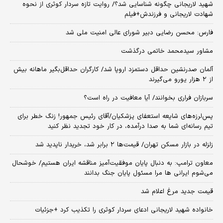
شهید لاریجانی چگونه شناسایی شد؟/ روایت تازه سردار کوثری از نحوه
شهادت لاریجانی و فرزندش+فیلم
فارس: محسن رضایی دبیر شورای عالی امنیت ملی شد
مشاور سیدمحمد خاتمی درگذشت
آلمان صدرنشین حداقل دستمزد اروپا شد/ کارگران حداقل‌بگیر ماهانه بیش
از ۲ هزار یورو می‌گیرند
سربازان فراری بخوانند/ آیا معافیت در راه است؟
پس‌لرزه‌های شایعه استعفای پزشکیان/آقای رئیس جمهور! زنگ خطر برای
تیم رسانه‌ای شما به صدا درآمده، در کار خود تجدید نظر کنید
زلزله در بازار مسکن تهران/ قیمت‌ها ۲ برابر شد، خریدار ناپدید شد
معاون ترامپ: به دنبال پایان موفقیت‌آمیز مناقشه ایران هستیم/ خوشحال
می‌شوم ایرانی ها مرا مسئول پایان جنگ بدانند
قیمت جدید مرغ اعلام شد
خانواده شهید لاریجانی ادعای سردار کوثری را تکذیب کرد +جزئیات