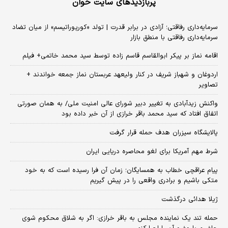
پربازدیدهای سایت خوان
سرمایه‌داری رفاقتی؛ آزادی در برابر قدرت | تولد «کورپوراتیسم» از میان تضاد
سرمایه‌داری رفاقتی با منطق بازار
اقامه نماز بر پیکر ابوالقاسم قاسم زاده توسط سید محمد خاتمی+ فیلم
اردوغان و شهباز شریف در کنار ولیعهد عربستان نماز جمعه خواندند +
تصاویر
واکنش زیدآبادی به تغییر دبیر شورای عالی امنیت ملی/ به همان صورتی
اتفاق افتاد که سید محمد باقر خرازی از آن خبر داده بود
پالایشگاه سیزران هدف حمله قرار گرفت
شرط مهم آمریکا برای لغو محاصره دریایی ایران
پیام عراقچی خطاب به همسایگان؛ زمان آن فرا رسیده است که به خود
متکی باشیم و برادری واقعی را در پیش گیریم
ژیلا هدائی درگذشت
حمله تند یک نماینده مجلس به باقر خرازی: اگر به شلاق محکوم شوی