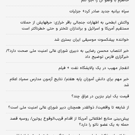
حاضرم با وضو آن را اجرا کنم
سپاه بیانیه جدید صادر کرد+ جزئیات
واکنش ابطحی به اظهارات جنجالی باقر خرازی؛ حرفهایش از حملات
مستقیم آمریکا و اسرائیل و براندازان تلختر و حتی خطرناکتر است
خواننده پیشکسوت موسیقی ایران بستری شد
خبر انتصاب محسن رضایی به دبیری شورای عالی امنیت ملی صحت دارد؟/
خبرگزاری فارس توضیح داد
انفجار مهیب در یک پالایشگاه نفت + فیلم
خبر مهم برای دانش آموزان پایه هفتم/ نتایج آزمون مدارس سمپاد اعلام
شد
قیمت یک لیتر بنزین در عراق چند؟
از شایعه تا واقعیت/ ذوالقدر همچنان دبیر شورای ‌عالی امنیت ملی است؟
پیش‌بینی منابع اطلاعاتی آمریکا از اقدام قریب‌الوقوع پوتین/ روسیه قصد
حمله به یک عضو ناتو را دارد؟