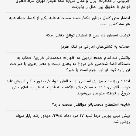
جزئیاتی از مذاکرات ایران و عمان درباره تنگه هرمز/ تهران شرط انطباق
توافق با حقوق بین‌الملل را پذیرفت
انتشار متن کامل توافق مکه/ حمله مسلحانه علیه یکی از اعضا، حمله علیه
هر سه کشور است
توئیت اسحاق دار پس از امضای توافق دفاعی مکه
حملات به کشتی‌های اماراتی در تنگه هرمز
واکنش تند امام جمعه اردبیل به اظهارات محمدباقر خرازی/ خطاب به
دستگاه قضا: شخصی خبر دروغ به رهبری بست و دفتر رهبری با صراحت
آن را رد کرد، آیا این جرم است یا خیر؟
انتقاد روزنامه جمهوری اسلامی از مخالفان دولت/ صدور حکم شورش علیه
دولت قانونی، عادی نیست/ برای بازگشت به قدرت به هر وسیله‌ای حتی
دروغ و توطئه متوسل می‌شوند
شایعه استعفای محمدباقر ذوالقدر صحت دارد؟
پیش بینی بورس فردا شنبه ۱۷ مردادماه ۱۴۰۵/ موتور رشد بازار سهام
روشن شد