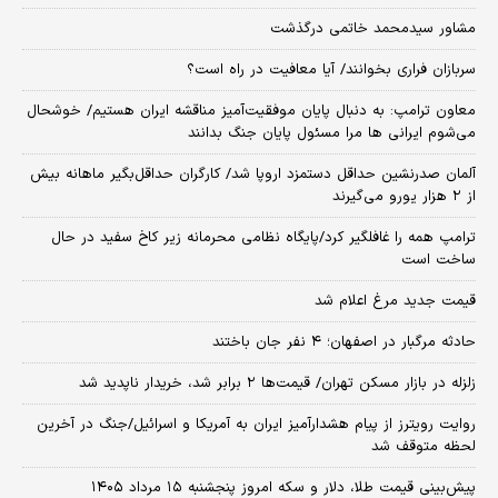
مشاور سیدمحمد خاتمی درگذشت
سربازان فراری بخوانند/ آیا معافیت در راه است؟
معاون ترامپ: به دنبال پایان موفقیت‌آمیز مناقشه ایران هستیم/ خوشحال
می‌شوم ایرانی ها مرا مسئول پایان جنگ بدانند
آلمان صدرنشین حداقل دستمزد اروپا شد/ کارگران حداقل‌بگیر ماهانه بیش
از ۲ هزار یورو می‌گیرند
ترامپ همه را غافلگیر کرد/پایگاه نظامی محرمانه زیر کاخ سفید در حال
ساخت است
قیمت جدید مرغ اعلام شد
حادثه مرگبار در اصفهان؛ ۴ نفر جان باختند
زلزله در بازار مسکن تهران/ قیمت‌ها ۲ برابر شد، خریدار ناپدید شد
روایت رویترز از پیام هشدارآمیز ایران به آمریکا و اسرائیل/جنگ در آخرین
لحظه متوقف شد
پیش‌بینی قیمت طلا، دلار و سکه امروز پنجشنبه ۱۵ مرداد ۱۴۰۵