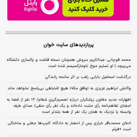
پربازدیدهای سایت خوان
محمد قوچانی: عبدالکریم سروش همچنان نسخه قناعت و پاکسازی دانشگاه
می‌پیچد | او تسلیم موج نئومارکسیسم شده است
درگذشت اسماعیل بابایی راغب بر اثر سانحه رانندگی
واکنش ابراهیم عزیزی به توافق مکه/ هیچ اشتباهی بی‌پاسخ نخواهد ماند
اظهارات جدید معاون پزشکیان درباره تصمیم‌گیری شعام/ ۱۲ نفر از اعضا به
امضای تفاهم‌نامه رأی مثبت داده‌اند و یک نفر رأی منفی/ صدای طیف
وابسته یا نزدیک به همان یک نفر از همه بلندتر است
ادعای محمدباقر خرازی پس از احضار به دادگاه؛ کلیپ‌ها جعلی و ساختگی
است +فیلم