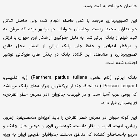
حامیان حیوانات به‌ ثبت رسید.
این تصویربرداری هرچند با کمی فاصله انجام شده ولی حاصل تلاش
دوستداران محیط زیست وحامیان حیوانات در نوشهر بوده که موفق به
ثبت فیلم از پلنگ ایرانی شد. به دلیل جلوگیری از شکار این حیوان با ارزش
و درخطر انقراض و حفظ جان پلنگ ایرانی از انتشار محل دقیق
تصویربرداری و مشاهده این قلاده پلنگ در جنگل های هیرکانی نوشهر
اجتناب شده است.
پلنگ ایرانی (نام علمی: Panthera pardus tulliana) (به انگلیسی:
Persian Leopard ) به لحاظ جثه از بزرگ‌ترین زیرگونه‌های پلنگ می‌باشد
که بومی غرب آسیا است و در فهرست جانوران «در معرض خطر انقراض»
آی‌یوسی‌ان قرار دارد.
این گونه حیوان در معرض خطر انقراض را باید آمیزه‌ای منحصربفرد ازغرور،
زیبایی، ابهت، قدرت و وقار دانست، گربه‌سانی قوی و درعین حال چابک و
سریع باحمله‌های کشنده که مناطق مختلف جغرافیای طبیعی ایران به ویژه