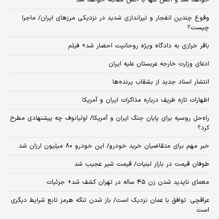
خواهد شد و آتش تنها با آتش مقابله خواهد شد
وقوع چندین انفجار و تیراندازی شدید در نزدیکی مرز‌های ایران/ ماجرا
چیست؟
باقر خرازی به دادگاه ویژه روحانیت احضار شد+ فیلم
ادعای وزارت خارجه عربستان علیه ایران
انتشار اسناد جدید از بشقاب پرنده‌ها
اظهارات تازه ظریف درباره مذاکرات ایران و آمریکا
راه‌حل روسیه برای پایان جنگ ایران و آمریکا/ اولیانوف چه پیشنهادی مطرح
کرد؟
خبر مهم برای متقاضیان خرید خودرو/ این خودرو ۸۰ میلیون ارزان شد
طوفان قیمت در بازار لبنیات/ قیمت شیر عجیب شد
معمای ناپدید شدن زن ۴۵ ساله در تهران کشف شد+ جزئیات
عراقچی: توافق با عمان نزدیک است/ باز شدن تنگه هرمز تابع شرایط دیگری
است