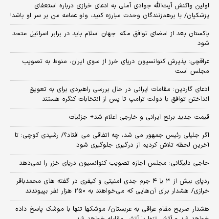
اولین واکنش آیت‌الله جوادی آملی به ادعای خرازی درباره استعفای
پزشکیان/ با برهم‌زنندگان وحدت مبارزه کنید، ولو عمامه من بر سر او باشد!
پاکستان بعد از امضای توافق مکه: جهان اسلام باید در برابر اسرائیل متحد
شود
عراقچی: پذیرش کنوانسیون دریای خرز از سوی ایران، منوط به تصویب
مجلس است
ادعای گاردین: مقامات ایرانی در حال بررسی راهبردی برای به تعویق
انداختن توافق با دولت ترامپ تا پس از انتخابات کنگره هستند
قیمت جدید برنج ایرانی و خارجی اعلام شد+ جزئیات
اگر جلیلی رئیس جمهور می شد، چه اتفاقی می افتاد؟/ رشیدی کوچی: تا
آخرین لحظه تلاش کردیم از درگیری جلوگیری شود
حاجی دلیگانی: مجلس اجازه تصویب کنوانسیون دریای خزر را نمی‌دهد
ردپای بیش از ۳ یا ۴ جرم جدی امنیتی و کیفری در گفته های محمدباقر
خرازی/ هشدار برای آن‌هایی که می‌خواهند به ۲۵۰ هزار نفر بپیوندند
هشدار صریح مقام عراقی به عربستان/ موشکها تنها با موشک پاسخ داده