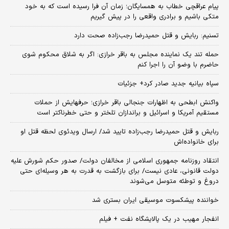
پیام عراقچی خطاب به همسایگان؛ زمان آن فرا رسیده است که به خود
متکی باشیم و برادری واقعی را در پیش گیریم
تسنیم: ربایش و قتل حمیدرضا رجب‌زاده صحت دارد
حمله تند یک نماینده مجلس به باقر خرازی: اگر به شلاق محکوم شوی
حاضرم با وضو آن را اجرا کنم
سپاه بیانیه جدید صادر کرد+ جزئیات
واکنش ابطحی به اظهارات جنجالی باقر خرازی؛ حرفهایش از حملات
مستقیم آمریکا و اسرائیل و براندازان تلختر و حتی خطرناکتر است
ربایش و قتل حمیدرضا رجب‌زاده تایید شد/ ارسال ویدئوی لحظه قتل او
برای خانواده‌اش
انتقاد روزنامه جمهوری اسلامی از مخالفان دولت/ صدور حکم شورش علیه
دولت قانونی، عادی نیست/ برای بازگشت به قدرت به هر وسیله‌ای حتی
دروغ و توطئه متوسل می‌شوند
خواننده پیشکسوت موسیقی ایران بستری شد
انفجار مهیب در یک پالایشگاه نفت + فیلم