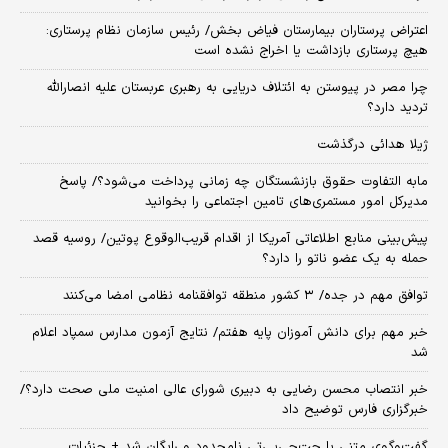
اعتراض پرستاران بیمارستان فیاض بخش/ رئیس سازمان نظام پرستاری:
هیچ پرستاری بازداشت یا اخراج نشده است
چرا مصر در پیوستن به ائتلاف دریایی به رهبری عربستان علیه انصارالله
تردید دارد؟
ژیلا هدائی درگذشت
مابه التفاوت حقوق بازنشستگان چه زمانی پرداخت می‌شود؟/ پاسخ
مدیرکل امور مستمری‌های تامین اجتماعی را بخوانید
پیش‌بینی منابع اطلاعاتی آمریکا از اقدام قریب‌الوقوع پوتین/ روسیه قصد
حمله به یک عضو ناتو را دارد؟
توافق مهم در جده/ ۳ کشور منطقه توافقنامه نظامی امضا می‌کنند
خبر مهم برای دانش آموزان پایه هفتم/ نتایج آزمون مدارس سمپاد اعلام
شد
خبر انتصاب محسن رضایی به دبیری شورای عالی امنیت ملی صحت دارد؟/
خبرگزاری فارس توضیح داد
گفت‌وگوی متنی با چت‌جی‌پی‌تی نامحدود و رایگان شد + جزئیات