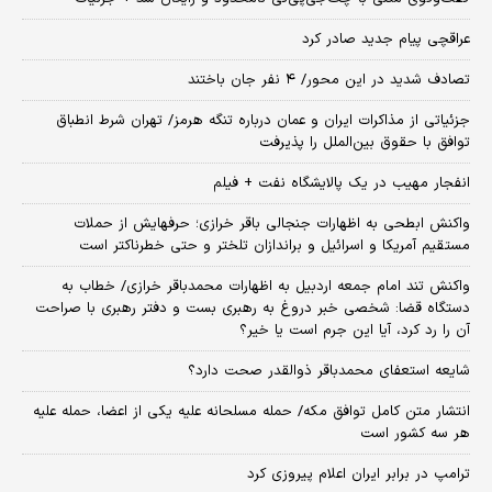
عراقچی پیام جدید صادر کرد
تصادف شدید در این محور/ ۴ نفر جان باختند
جزئیاتی از مذاکرات ایران و عمان درباره تنگه هرمز/ تهران شرط انطباق
توافق با حقوق بین‌الملل را پذیرفت
انفجار مهیب در یک پالایشگاه نفت + فیلم
واکنش ابطحی به اظهارات جنجالی باقر خرازی؛ حرفهایش از حملات
مستقیم آمریکا و اسرائیل و براندازان تلختر و حتی خطرناکتر است
واکنش تند امام جمعه اردبیل به اظهارات محمدباقر خرازی/ خطاب به
دستگاه قضا: شخصی خبر دروغ به رهبری بست و دفتر رهبری با صراحت
آن را رد کرد، آیا این جرم است یا خیر؟
شایعه استعفای محمدباقر ذوالقدر صحت دارد؟
انتشار متن کامل توافق مکه/ حمله مسلحانه علیه یکی از اعضا، حمله علیه
هر سه کشور است
ترامپ در برابر ایران اعلام پیروزی کرد