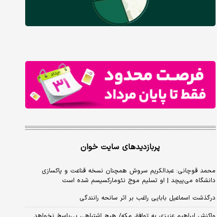
پربازدیدهای سایت خوان
محمد قوچانی: عبدالکریم سروش همچنان نسخه قناعت و پاکسازی
دانشگاه می‌پیچد | او تسلیم موج نئومارکسیسم شده است
درگذشت اسماعیل بابایی راغب بر اثر سانحه رانندگی
واکنش ابراهیم عزیزی به توافق مکه/ هیچ اشتباهی بی‌پاسخ نخواهد