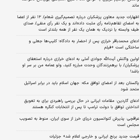
ماند
اظهارات جدید معاون پزشکیان درباره تصمیم‌گیری شعام/ ۱۲ نفر از اعضا
به امضای تفاهم‌نامه رأی مثبت داده‌اند و یک نفر رأی منفی/ صدای
طیف وابسته یا نزدیک به همان یک نفر از همه بلندتر است
ادعای محمدباقر خرازی پس از احضار به دادگاه؛ کلیپ‌ها جعلی و
ساختگی است +فیلم
اولین واکنش آیت‌الله جوادی آملی به ادعای خرازی درباره استعفای
پزشکیان/ با برهم‌زنندگان وحدت مبارزه کنید، ولو عمامه من بر سر او
باشد!
پاکستان بعد از امضای توافق مکه: جهان اسلام باید در برابر اسرائیل
متحد شود
ادعای گاردین: مقامات ایرانی در حال بررسی راهبردی برای به تعویق
انداختن توافق با دولت ترامپ تا پس از انتخابات کنگره هستند
عراقچی: پذیرش کنوانسیون دریای خرز از سوی ایران، منوط به تصویب
مجلس است
قیمت جدید برنج ایرانی و خارجی اعلام شد+ جزئیات