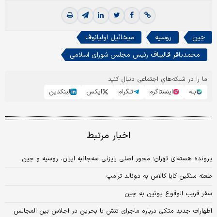
چین
روسیه
میخائیل اولیانوف
محمدباقر قالیباف رئیس مجلس شورای اسلامی
ما را در شبکه‌های اجتماعی دنبال کنید
بله
اینستاگرم
تلگرام
ایکس
لینکدین
اخبار مرتبط
پرونده هسته‌ای تهران؛ محور اصلی رایزنی سه‌جانبه ایران، روسیه و چین
طعنه سنگین کایا کالاس به دونالد ترامپ
سفر قریب الوقوع پوتین به چین
اظهارات جدید متکی درباره ماجرای تنش با بحرین در اجلاس بین المجالس