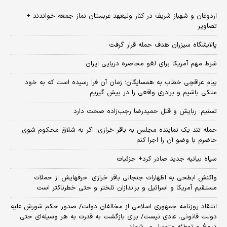
اردوغان و شهباز شریف در کنار ولیعهد عربستان نماز جمعه خواندند +
تصاویر
پالایشگاه سیزران هدف حمله قرار گرفت
شرط مهم آمریکا برای لغو محاصره دریایی ایران
پیام عراقچی خطاب به همسایگان؛ زمان آن فرا رسیده است که به خود
متکی باشیم و برادری واقعی را در پیش گیریم
تسنیم: ربایش و قتل حمیدرضا رجب‌زاده صحت دارد
حمله تند یک نماینده مجلس به باقر خرازی: اگر به شلاق محکوم شوی
حاضرم با وضو آن را اجرا کنم
سپاه بیانیه جدید صادر کرد+ جزئیات
واکنش ابطحی به اظهارات جنجالی باقر خرازی؛ حرفهایش از حملات
مستقیم آمریکا و اسرائیل و براندازان تلختر و حتی خطرناکتر است
انتقاد روزنامه جمهوری اسلامی از مخالفان دولت/ صدور حکم شورش علیه
دولت قانونی، عادی نیست/ برای بازگشت به قدرت به هر وسیله‌ای حتی
دروغ و توطئه متوسل می‌شوند