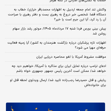
حملات به کشتی‌های اماراتی در تنگه هرمز
واکنش تند امام جمعه اردبیل به اظهارات محمدباقر خرازی/ خطاب به
دستگاه قضا: شخصی خبر دروغ به رهبری بست و دفتر رهبری با صراحت
آن را رد کرد، آیا این جرم است یا خیر؟
پیش بینی بورس فردا شنبه ۱۷ مردادماه ۱۴۰۵/ موتور رشد بازار سهام
روشن شد
اظهارات تازه پزشکیان درباره بازگشت هنرمندان به کشور/ آیا زمینه فعالیت
حرفه‌ای مهیا می شود؟
موافقت مشروط آمریکا با لغو محاصره دریایی ایران
ادعای ترامپ درباره تمایل ایران برای مذاکره با آمریکا/ خواهیم دید چه
خواهد شد/ ممکن است آخرین رئیس‌ جمهور جمهوری خواه باشم
ربایش و قتل حمیدرضا رجب‌زاده تایید شد/ ارسال ویدئوی لحظه قتل او
برای خانواده‌اش