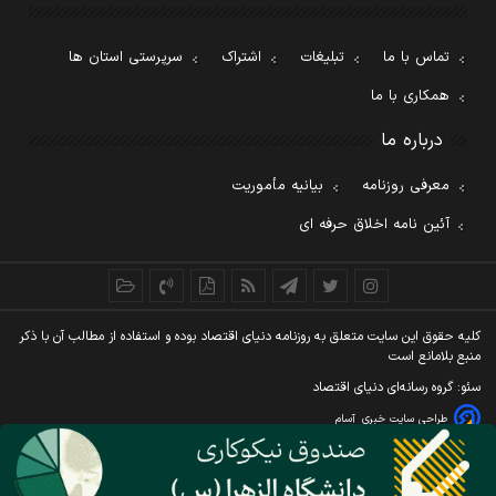
تماس با ما
تبلیغات
اشتراک
سرپرستی استان ها
همکاری با ما
درباره ما
معرفی روزنامه
بیانیه مأموریت
آئین نامه اخلاق حرفه ای
کليه حقوق اين سايت متعلق به روزنامه دنيای اقتصاد بوده و استفاده از مطالب آن با ذکر
منبع بلامانع است
سئو: گروه رسانه‌ای دنیای اقتصاد
طراحی سایت خبری
آسام