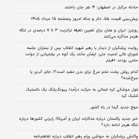
حادثه مرگبار در اصفهان؛ ۴ نفر جان باختند
پیش‌بینی قیمت طلا، دلار و سکه امروز پنجشنبه ۱۵ مرداد ۱۴۰۵
رویترز: ایران و عمان برای تعیین تعرفه ترانزیت ۳ تا ۷ درصدی در تنگه
هرمز مذاکره می‌کنند
روایت پزشکیان از دیدار با رهبر شهید انقلاب پس از بمباران جلسه
شورای عالی امنیت ملی؛ ایشان مانند یک کوه در پشتیبانی از دولت
حامی بودند +فیلم
کدام روش پخت تخم مرغ برای بدن مفید است؟/ خام، آب‌پز یا
سرخ‌شده؟
غول موشکی کره شمالی به حرکت درآمد/ پیونگ‌یانگ یک بالستیک
شلیک کرد
موج جدید گرما در راه کشور
خبر جدید پاکستان درباره مذاکرات ایران و آمریکا/ رایزنی کشورها درباره
تنگه هرمز ادامه دارد؟
واکنش پزشکیان به حواشی پیام رهبر انقلاب درباره تفاهم‌نامه