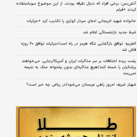
آتش‌بس؛ برخی افراد که دنبال تفرقه بودند، از این موضوع سوءاستفاده
کردند +فیلم
خانواده شهید لاریجانی ادعای سردار کوثری را تکذیب کرد +جزئیات
شرط جدید بازنشستگی اعلام شد
العربیه: توافق بازگشایی تنگه هرمز در راه است/جزئیات توافق ۶۰ روزه
فاش شد
پشت پرده اختلافات بر سر مذاکرات ایران و آمریکا/رجایی: می‌خواهند
پزشکیان را خسته کنند/هیچ مذاکره‌ای بدون پشتوانه جنگ به نتیجه
نمی‌رسد
شهباز شریف امروز راهی عربستان می‌شود/در ریاض چه خبر است؟