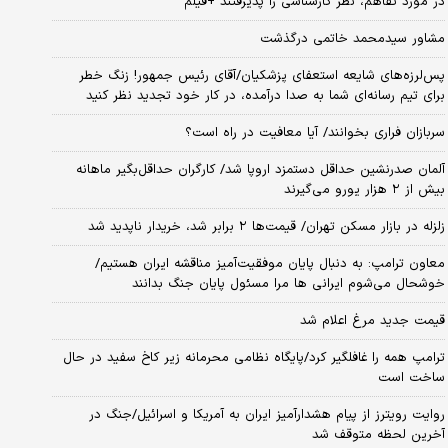
در مورد تفاهم، نظر کارشناسی را پذیرفتند +فیلم
مشاور سیدمحمد خاتمی درگذشت
پس‌لرزه‌های شایعه استعفای پزشکیان/آقای رئیس جمهور! زنگ خطر
برای تیم رسانه‌ای شما به صدا درآمده، در کار خود تجدید نظر کنید
سربازان فراری بخوانند/ آیا معافیت در راه است؟
آلمان صدرنشین حداقل دستمزد اروپا شد/ کارگران حداقل‌بگیر ماهانه
بیش از ۲ هزار یورو می‌گیرند
زلزله در بازار مسکن تهران/ قیمت‌ها ۲ برابر شد، خریدار ناپدید شد
معاون ترامپ: به دنبال پایان موفقیت‌آمیز مناقشه ایران هستیم/
خوشحال می‌شوم ایرانی ها مرا مسئول پایان جنگ بدانند
قیمت جدید مرغ اعلام شد
ترامپ همه را غافلگیر کرد/پایگاه نظامی محرمانه زیر کاخ سفید در حال
ساخت است
روایت رویترز از پیام هشدارآمیز ایران به آمریکا و اسرائیل/جنگ در
آخرین لحظه متوقف شد