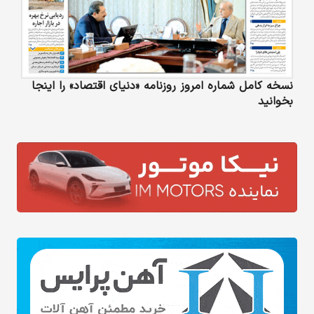
نسخه کامل شماره امروز روزنامه «دنیای‌ اقتصاد» را اینجا
بخوانید