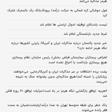
هرمز مذاکره می‌کنند
غول موشکی کره شمالی به حرکت درآمد/ پیونگ‌یانگ یک بالستیک شلیک
کرد
لیست بلندبالای توقیف اموال تراستی ها اعلام شد
شرط جدید بازنشستگی اعلام شد
خبر جدید پاکستان درباره مذاکرات ایران و آمریکا/ رایزنی کشورها درباره
تنگه هرمز ادامه دارد؟
اعتراض پرستاران بیمارستان فیاض بخش/ رئیس سازمان نظام پرستاری:
هیچ پرستاری بازداشت یا اخراج نشده است
پشت پرده اختلافات بر سر مذاکرات ایران و آمریکا/رجایی: می‌خواهند
پزشکیان را خسته کنند/هیچ مذاکره‌ای بدون پشتوانه جنگ به نتیجه
نمی‌رسد
العربیه: توافق بازگشایی تنگه هرمز در راه است/جزئیات توافق ۶۰ روزه فاش
شد
زنگ خطر برای طبقه متوسط تهران به صدا درآمد/پایتخت‌نشینان به سمت
فقر رانده می‌شوند