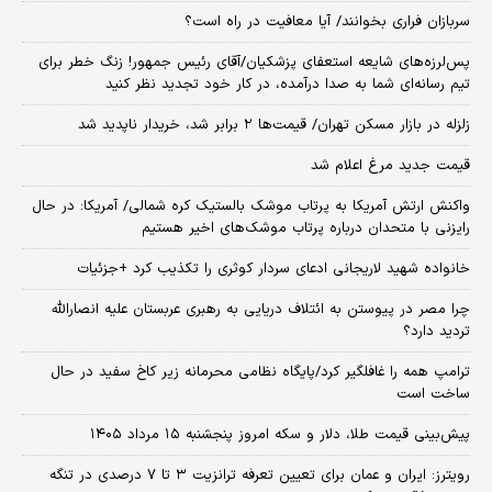
سربازان فراری بخوانند/ آیا معافیت در راه است؟
پس‌لرزه‌های شایعه استعفای پزشکیان/آقای رئیس جمهور! زنگ خطر برای
تیم رسانه‌ای شما به صدا درآمده، در کار خود تجدید نظر کنید
زلزله در بازار مسکن تهران/ قیمت‌ها ۲ برابر شد، خریدار ناپدید شد
قیمت جدید مرغ اعلام شد
واکنش ارتش آمریکا به پرتاب موشک بالستیک کره شمالی/ آمریکا: در حال
رایزنی با متحدان درباره پرتاب موشک‌های اخیر هستیم
خانواده شهید لاریجانی ادعای سردار کوثری را تکذیب کرد +جزئیات
چرا مصر در پیوستن به ائتلاف دریایی به رهبری عربستان علیه انصارالله
تردید دارد؟
ترامپ همه را غافلگیر کرد/پایگاه نظامی محرمانه زیر کاخ سفید در حال
ساخت است
پیش‌بینی قیمت طلا، دلار و سکه امروز پنجشنبه ۱۵ مرداد ۱۴۰۵
رویترز: ایران و عمان برای تعیین تعرفه ترانزیت ۳ تا ۷ درصدی در تنگه