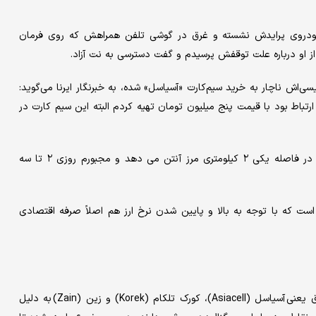
خودروی پرایدش نشسته و غرق در گوشی تلفن همراهش که روی فرمان
ز او درباره علت توقفش پرسیدم و گفت دسترسی به نت آزاد.
یسی‌اش ناچار به خرید سیم‌کارت «آسیاسل» شده، به خبرنگار ایرنا می‌گوید:
ارتباط بود با قیمت پنج میلیون تومان تهیه کردم البته این سیم کارت در
وی ادامه می دهد که آنتن دهی این سیم کارت محدودیت دارد و در فاصله یکی ۲ کیلومتری مرز آنتن می دهد و مجبورم روزی ۲ تا سه
فت: ۱۵ هزار دینار شارژ یک بسته ۲۰ گیگابایتی است که با توجه به بالا و پایین شدن نرخ ارز هم اصلاً صرفه اقتصادی
گزارش‌های میدانی ایرنا نشان می‌دهد که سه اپراتور اصلی کشور عراق یعنی آسیاسل (Asiacell)، کورک تلکام (Korek) و زین (Zain) به دلیل