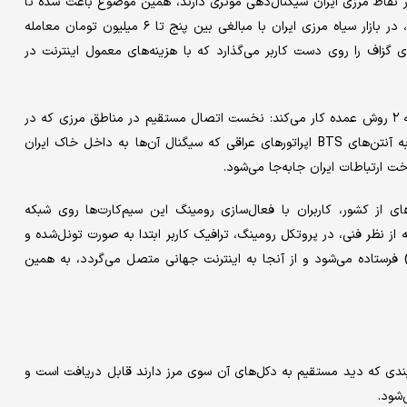
ر نقاط مرزی ایران سیگنال‌دهی موثری دارند، همین موضوع باعث شده تا
سیم‌کارت‌هایی که قیمت واقعی آن‌ها در خاک عراق بسیار ناچیز است، در بازار سیاه مرزی ایران با مبالغی بین پنج تا ۶ میلیون تومان معامله
ای گزاف را روی دست کاربر می‌گذارد که با هزینه‌های معمول اینترنت در
طبق گفته کارشناسان، سازوکار فنی دسترسی به اینترنت این سیستم به ۲ روش عمده کار می‌کند: نخست اتصال مستقیم در مناطق مرزی که در
مناطق مرزی غرب و جنوب غربی ایران، گوشی‌ها می‌توانند مستقیماً به آنتن‌های BTS اپراتورهای عراقی که سیگنال آن‌ها به داخل خاک ایران
ت ارتباطات ایران جابه‌جا می‌شود.
لیت رومینگ (Roaming) که در بخش های از کشور، کاربران با فعال‌سازی رومینگ این سیم‌کارت‌ها روی شبکه
 از نظر فنی، در پروتکل رومینگ، ترافیک کاربر ابتدا به صورت تونل‌شده و
ایی مثل GTP) به کشور مبدأ (عراق) فرستاده می‌شود و از آنجا به اینترنت جهانی متصل می‌گردد، به همین
بندی که دید مستقیم به دکل‌های آن سوی مرز دارند قابل دریافت است و
شود.