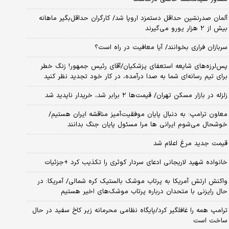
آلمان صدرنشین حداقل دستمزد اروپا شد/ کارگران حداقل‌بگیر ماهانه
بیش از ۲ هزار یورو می‌گیرند
سربازان فراری بخوانند/ آیا معافیت در راه است؟
پس‌لرزه‌های شایعه استعفای پزشکیان/آقای رئیس جمهور! زنگ خطر
برای تیم رسانه‌ای شما به صدا درآمده، در کار خود تجدید نظر کنید
زلزله در بازار مسکن تهران/ قیمت‌ها ۲ برابر شد، خریدار ناپدید شد
معاون ترامپ: به دنبال پایان موفقیت‌آمیز مناقشه ایران هستیم/
خوشحال می‌شوم ایرانی ها مرا مسئول پایان جنگ بدانند
قیمت جدید مرغ اعلام شد
خانواده شهید لاریجانی ادعای سردار کوثری را تکذیب کرد +جزئیات
واکنش ارتش آمریکا به پرتاب موشک بالستیک کره شمالی/ آمریکا: در
حال رایزنی با متحدان درباره پرتاب موشک‌های اخیر هستیم
ترامپ همه را غافلگیر کرد/پایگاه نظامی محرمانه زیر کاخ سفید در حال
ساخت است