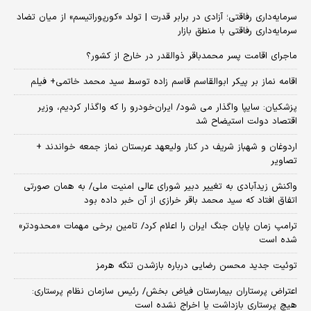
سرمایه‌داری رفاقتی؛ آزادی در برابر قدرت | تولد «کورپوراتیسم» از میان تضاد
سرمایه‌داری رفاقتی با منطق بازار
ماجرای اقامت پسر محمدباقر ذوالقدر در خارج از کشور؟
اقامه نماز بر پیکر ابوالقاسم قاسم زاده توسط سید محمد خاتمی+ فیلم
پزشکیان: سایپا واگذار می شود/ ایران‌خودرو را که واگذار کردیم، وزیر
اقتصاد دولت استیضاح شد
اردوغان و شهباز شریف در کنار ولیعهد عربستان نماز جمعه خواندند +
تصاویر
واکنش زیدآبادی به تغییر دبیر شورای عالی امنیت ملی/ به همان صورتی
اتفاق افتاد که سید محمد باقر خرازی از آن خبر داده بود
ترامپ زمان پایان جنگ ایران را اعلام کرد/ تامین برخی مهمات «محدودتر»
شده است
توئیت جدید محسن رضایی درباره بازشدن تنگه هرمز
اعتراض پرستاران بیمارستان فیاض بخش/ رئیس سازمان نظام پرستاری:
هیچ پرستاری بازداشت یا اخراج نشده است