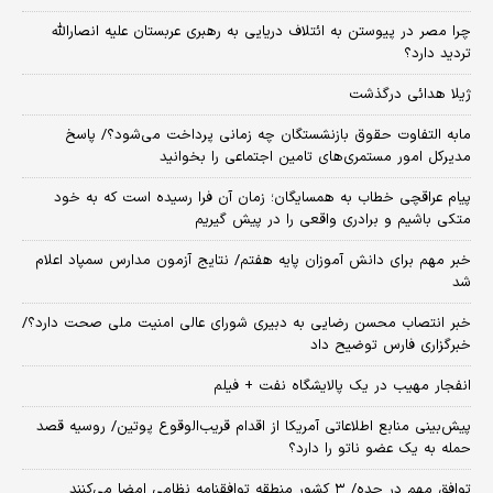
چرا مصر در پیوستن به ائتلاف دریایی به رهبری عربستان علیه انصارالله
تردید دارد؟
ژیلا هدائی درگذشت
مابه التفاوت حقوق بازنشستگان چه زمانی پرداخت می‌شود؟/ پاسخ
مدیرکل امور مستمری‌های تامین اجتماعی را بخوانید
پیام عراقچی خطاب به همسایگان؛ زمان آن فرا رسیده است که به خود
متکی باشیم و برادری واقعی را در پیش گیریم
خبر مهم برای دانش آموزان پایه هفتم/ نتایج آزمون مدارس سمپاد اعلام
شد
خبر انتصاب محسن رضایی به دبیری شورای عالی امنیت ملی صحت دارد؟/
خبرگزاری فارس توضیح داد
انفجار مهیب در یک پالایشگاه نفت + فیلم
پیش‌بینی منابع اطلاعاتی آمریکا از اقدام قریب‌الوقوع پوتین/ روسیه قصد
حمله به یک عضو ناتو را دارد؟
توافق مهم در جده/ ۳ کشور منطقه توافقنامه نظامی امضا می‌کنند