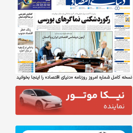
نسخه کامل شماره امروز روزنامه «دنیای‌ اقتصاد» را اینجا بخوانید