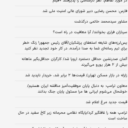
در مورد تفاهم، نظر کارشناسی را پذیرفتند +فیلم
فارس: محسن رضایی دبیر شورای عالی امنیت ملی شد
مشاور سیدمحمد خاتمی درگذشت
سربازان فراری بخوانند/ آیا معافیت در راه است؟
پس‌لرزه‌های شایعه استعفای پزشکیان/آقای رئیس جمهور! زنگ خطر
برای تیم رسانه‌ای شما به صدا درآمده، در کار خود تجدید نظر کنید
آلمان صدرنشین حداقل دستمزد اروپا شد/ کارگران حداقل‌بگیر ماهانه
بیش از ۲ هزار یورو می‌گیرند
زلزله در بازار مسکن تهران/ قیمت‌ها ۲ برابر شد، خریدار ناپدید شد
معاون ترامپ: به دنبال پایان موفقیت‌آمیز مناقشه ایران هستیم/
خوشحال می‌شوم ایرانی ها مرا مسئول پایان جنگ بدانند
قیمت جدید مرغ اعلام شد
ترامپ همه را غافلگیر کرد/پایگاه نظامی محرمانه زیر کاخ سفید در حال
ساخت است