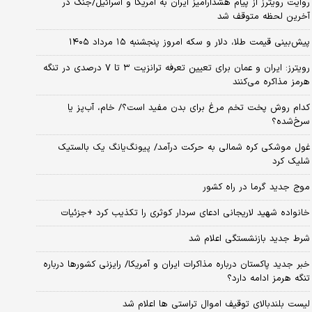
روایت رویترز از پیام هشدارآمیز ایران به آمریکا و اسرائیل/جنگ در
آخرین لحظه متوقف شد
پیش‌بینی قیمت طلا، دلار و سکه امروز پنجشنبه ۱۵ مرداد ۱۴۰۵
رویترز: ایران و عمان برای تعیین تعرفه ترانزیت ۳ تا ۷ درصدی در تنگه
هرمز مذاکره می‌کنند
کدام روش پخت تخم مرغ برای بدن مفید است؟/ خام، آب‌پز یا
سرخ‌شده؟
غول موشکی کره شمالی به حرکت درآمد/ پیونگ‌یانگ یک بالستیک
شلیک کرد
موج جدید گرما در راه کشور
خانواده شهید لاریجانی ادعای سردار کوثری را تکذیب کرد +جزئیات
شرط جدید بازنشستگی اعلام شد
خبر جدید پاکستان درباره مذاکرات ایران و آمریکا/ رایزنی کشورها درباره
تنگه هرمز ادامه دارد؟
لیست بلندبالای توقیف اموال تراستی ها اعلام شد