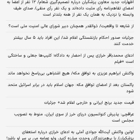
اظهارات جدید معاون پزشکیان درباره تصمیم‌گیری شعام/ ۱۲ نفر از اعضا به
امضای تفاهم‌نامه رأی مثبت داده‌اند و یک نفر رأی منفی/ صدای طیف
وابسته یا نزدیک به همان یک نفر از همه بلندتر است
از شایعه تا واقعیت/ ذوالقدر همچنان دبیر شورای ‌عالی امنیت ملی است؟
جزئیات صدور احکام بازنشستگی اعلام شد/ این افراد باید ۵ سال بیشتر
خدمت کنند
ادعای محمدباقر خرازی پس از احضار به دادگاه؛ کلیپ‌ها جعلی و ساختگی
است +فیلم
واکنش ابراهیم عزیزی به توافق مکه/ هیچ اشتباهی بی‌پاسخ نخواهد ماند
پاکستان بعد از امضای توافق مکه: جهان اسلام باید در برابر اسرائیل متحد
شود
قیمت جدید برنج ایرانی و خارجی اعلام شد+ جزئیات
عراقچی: پذیرش کنوانسیون دریای خرز از سوی ایران، منوط به تصویب
مجلس است
اولین واکنش آیت‌الله جوادی آملی به ادعای خرازی درباره استعفای
پزشکیان/ با برهم‌زنندگان وحدت مبارزه کنید، ولو عمامه من بر سر او باشد!