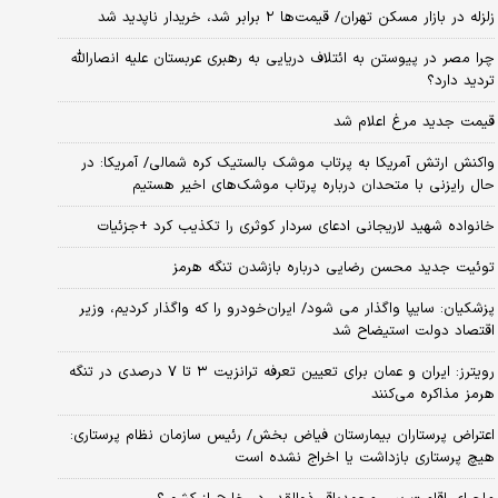
زلزله در بازار مسکن تهران/ قیمت‌ها ۲ برابر شد، خریدار ناپدید شد
چرا مصر در پیوستن به ائتلاف دریایی به رهبری عربستان علیه انصارالله
تردید دارد؟
قیمت جدید مرغ اعلام شد
واکنش ارتش آمریکا به پرتاب موشک بالستیک کره شمالی/ آمریکا: در
حال رایزنی با متحدان درباره پرتاب موشک‌های اخیر هستیم
خانواده شهید لاریجانی ادعای سردار کوثری را تکذیب کرد +جزئیات
توئیت جدید محسن رضایی درباره بازشدن تنگه هرمز
پزشکیان: سایپا واگذار می شود/ ایران‌خودرو را که واگذار کردیم، وزیر
اقتصاد دولت استیضاح شد
رویترز: ایران و عمان برای تعیین تعرفه ترانزیت ۳ تا ۷ درصدی در تنگه
هرمز مذاکره می‌کنند
اعتراض پرستاران بیمارستان فیاض بخش/ رئیس سازمان نظام پرستاری:
هیچ پرستاری بازداشت یا اخراج نشده است