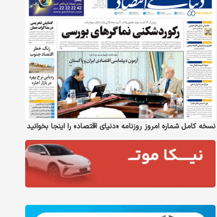
نسخه کامل شماره امروز روزنامه «دنیای‌ اقتصاد» را اینجا بخوانید