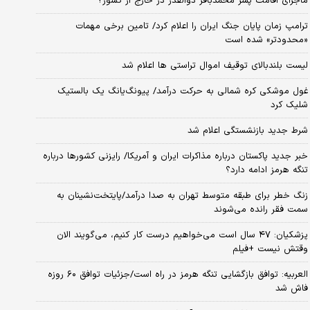
ماجرای اقامت پسر محمدباقر ذوالقدر در خارج از کشور؟
ترامپ زمان پایان جنگ ایران را اعلام کرد/ تامین برخی مهمات
«محدودتر» شده است
لیست بلندبالای توقیف اموال تراستی ها اعلام شد
غول موشکی کره شمالی به حرکت درآمد/ پیونگ‌یانگ یک بالستیک
شلیک کرد
شرط جدید بازنشستگی اعلام شد
خبر جدید پاکستان درباره مذاکرات ایران و آمریکا/ رایزنی کشورها درباره
تنگه هرمز ادامه دارد؟
زنگ خطر برای طبقه متوسط تهران به صدا درآمد/پایتخت‌نشینان به
سمت فقر رانده می‌شوند
پزشکیان: ۴۷ سال است می‌خواهیم درست کار کنیم، می‌گویند الان
وقتش نیست +فیلم
العربیه: توافق بازگشایی تنگه هرمز در راه است/جزئیات توافق ۶۰ روزه
فاش شد