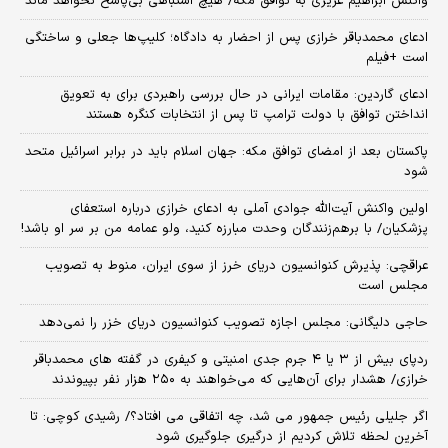
واکنش ابراهیم عزیزی به توافق مکه/ هیچ اشتباهی بی‌پاسخ نخواهد ماند
ادعای محمدباقر خرازی پس از احضار به دادگاه؛ کلیپ‌ها جعلی و ساختگی
است +فیلم
ادعای گاردین: مقامات ایرانی در حال بررسی راهبردی برای به تعویق
انداختن توافق با دولت ترامپ تا پس از انتخابات کنگره هستند
پاکستان بعد از امضای توافق مکه: جهان اسلام باید در برابر اسرائیل متحد
شود
اولین واکنش آیت‌الله جوادی آملی به ادعای خرازی درباره استعفای
پزشکیان/ با برهم‌زنندگان وحدت مبارزه کنید، ولو عمامه من بر سر او باشد!
عراقچی: پذیرش کنوانسیون دریای خرز از سوی ایران، منوط به تصویب
مجلس است
حاجی دلیگانی: مجلس اجازه تصویب کنوانسیون دریای خزر را نمی‌دهد
ردپای بیش از ۳ یا ۴ جرم جدی امنیتی و کیفری در گفته های محمدباقر
خرازی/ هشدار برای آن‌هایی که می‌خواهند به ۲۵۰ هزار نفر بپیوندند
اگر جلیلی رئیس جمهور می شد، چه اتفاقی می افتاد؟/ رشیدی کوچی: تا
آخرین لحظه تلاش کردیم از درگیری جلوگیری شود