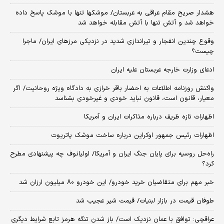
هشدار صریح مقام عراقی به عربستان/ موشکها تنها با موشک پاسخ داده
خواهد شد و آتش تنها با آتش مقابله خواهد شد
وقوع چندین انفجار و تیراندازی شدید در نزدیکی مرز‌های ایران/ ماجرا
چیست؟
ادعای وزارت خارجه عربستان علیه ایران
واکنش روزنامه اطلاعات به احضار باقر خرازی به دادگاه ویژه روحانیت/ اگر
معیار، قانون است، قانون نباید خودی و غیرخودی بشناسد
اظهارات تازه ظریف درباره مذاکرات ایران و آمریکا
اظهارات رئیس جمهور اوکراین درباره ساخت موشک پاتریوت
راه‌حل روسیه برای پایان جنگ ایران و آمریکا/ اولیانوف چه پیشنهادی مطرح
کرد؟
خبر مهم برای متقاضیان خرید خودرو/ این خودرو ۸۰ میلیون ارزان شد
طوفان قیمت در بازار لبنیات/ قیمت شیر عجیب شد
عراقچی: توافق با عمان نزدیک است/ باز شدن تنگه هرمز تابع شرایط دیگری