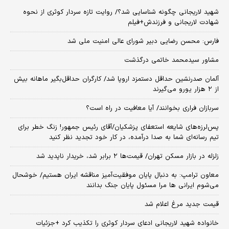
شهید لاریجانی چگونه شناسایی شد؟/ روایت تازه سردار کوثری از نحوه
شهادت لاریجانی و فرزندش+فیلم
فارس: محسن رضایی دبیر شورای عالی امنیت ملی شد
مشاور سیدمحمد خاتمی درگذشت
آلمان صدرنشین حداقل دستمزد اروپا شد/ کارگران حداقل‌بگیر ماهانه بیش
از ۲ هزار یورو می‌گیرند
سربازان فراری بخوانند/ آیا معافیت در راه است؟
پس‌لرزه‌های شایعه استعفای پزشکیان/آقای رئیس جمهور! زنگ خطر برای
تیم رسانه‌ای شما به صدا درآمده، در کار خود تجدید نظر کنید
زلزله در بازار مسکن تهران/ قیمت‌ها ۲ برابر شد، خریدار ناپدید شد
معاون ترامپ: به دنبال پایان موفقیت‌آمیز مناقشه ایران هستیم/ خوشحال
می‌شوم ایرانی ها مرا مسئول پایان جنگ بدانند
قیمت جدید مرغ اعلام شد
خانواده شهید لاریجانی ادعای سردار کوثری را تکذیب کرد +جزئیات